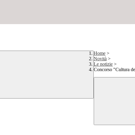
Home
>
Novità
>
Le notizie
>
Concorso "Cultura del