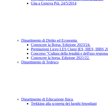
Gita a Genova Prà. 24/5/2014
Dipartimento di Diritto ed Economia
Conoscere la Borsa. Edizione 2023/24.
Premiazioni Liceo LES Classi IES, IIIES, IIIBS 2
Concorso "Cultura della legalità e dell'uso respons
Conoscere la borsa. Edizione 2021/22.
Dipartimento di Tedesco
Dipartimento di Educazione fisica
Trekking alla scoperta dei luoghi fenogliani