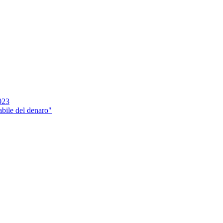
023
abile del denaro"