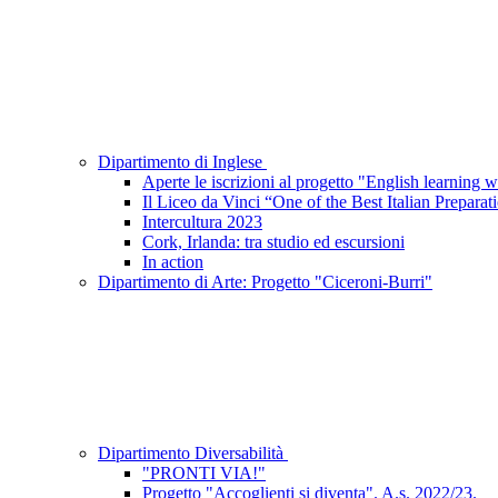
Dipartimento di Inglese
Aperte le iscrizioni al progetto "English learning 
Il Liceo da Vinci “One of the Best Italian Prepara
Intercultura 2023
Cork, Irlanda: tra studio ed escursioni
In action
Dipartimento di Arte: Progetto "Ciceroni-Burri"
Dipartimento Diversabilità
"PRONTI VIA!"
Progetto "Accoglienti si diventa". A.s. 2022/23.