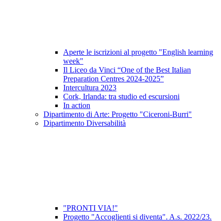
Aperte le iscrizioni al progetto "English learning
week"
Il Liceo da Vinci “One of the Best Italian
Preparation Centres 2024-2025”
Intercultura 2023
Cork, Irlanda: tra studio ed escursioni
In action
Dipartimento di Arte: Progetto "Ciceroni-Burri"
Dipartimento Diversabilità
"PRONTI VIA!"
Progetto "Accoglienti si diventa". A.s. 2022/23.