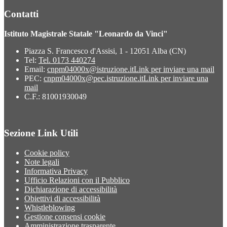
Contatti
Istituto Magistrale Statale "Leonardo da Vinci"
Piazza S. Francesco d'Assisi, 1 - 12051 Alba (CN)
Tel:
Tel. 0173 440274
Email:
cnpm04000x@istruzione.it
Link per inviare una mail
PEC:
cnpm04000x@pec.istruzione.it
Link per inviare una
mail
C.F.: 81001930049
Sezione Link Utili
Cookie policy
Note legali
Informativa Privacy
Ufficio Relazioni con il Pubblico
Dichiarazione di accessibilità
Obiettivi di accessibilità
Whistleblowing
Gestione consensi cookie
Amministrazione trasparente