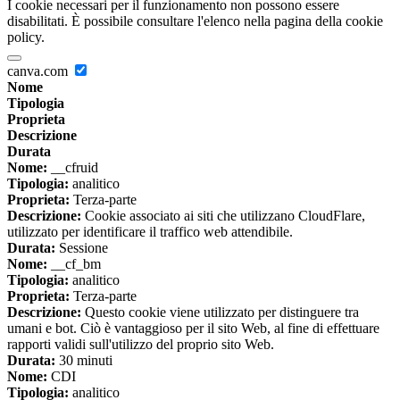
I cookie necessari per il funzionamento non possono essere
disabilitati. È possibile consultare l'elenco nella pagina della cookie
policy.
canva.com
Nome
Tipologia
Proprieta
Descrizione
Durata
Nome:
__cfruid
Tipologia:
analitico
Proprieta:
Terza-parte
Descrizione:
Cookie associato ai siti che utilizzano CloudFlare,
utilizzato per identificare il traffico web attendibile.
Durata:
Sessione
Nome:
__cf_bm
Tipologia:
analitico
Proprieta:
Terza-parte
Descrizione:
Questo cookie viene utilizzato per distinguere tra
umani e bot. Ciò è vantaggioso per il sito Web, al fine di effettuare
rapporti validi sull'utilizzo del proprio sito Web.
Durata:
30 minuti
Nome:
CDI
Tipologia:
analitico