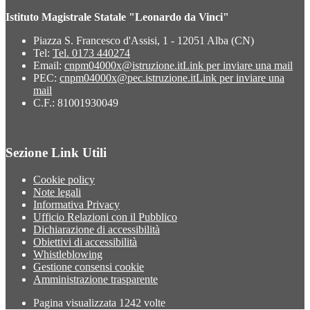
Istituto Magistrale Statale "Leonardo da Vinci"
Piazza S. Francesco d'Assisi, 1 - 12051 Alba (CN)
Tel:
Tel. 0173 440274
Email:
cnpm04000x@istruzione.it
Link per inviare una mail
PEC:
cnpm04000x@pec.istruzione.it
Link per inviare una
mail
C.F.: 81001930049
Sezione Link Utili
Cookie policy
Note legali
Informativa Privacy
Ufficio Relazioni con il Pubblico
Dichiarazione di accessibilità
Obiettivi di accessibilità
Whistleblowing
Gestione consensi cookie
Amministrazione trasparente
Pagina visualizzata
1242
volte