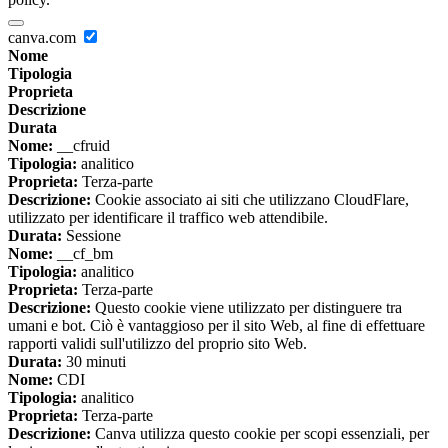
canva.com
Nome
Tipologia
Proprieta
Descrizione
Durata
Nome:
__cfruid
Tipologia:
analitico
Proprieta:
Terza-parte
Descrizione:
Cookie associato ai siti che utilizzano CloudFlare,
utilizzato per identificare il traffico web attendibile.
Durata:
Sessione
Nome:
__cf_bm
Tipologia:
analitico
Proprieta:
Terza-parte
Descrizione:
Questo cookie viene utilizzato per distinguere tra
umani e bot. Ciò è vantaggioso per il sito Web, al fine di effettuare
rapporti validi sull'utilizzo del proprio sito Web.
Durata:
30 minuti
Nome:
CDI
Tipologia:
analitico
Proprieta:
Terza-parte
Descrizione:
Canva utilizza questo cookie per scopi essenziali, per