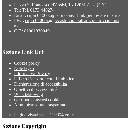
Piazza S. Francesco d'Assisi, 1 - 12051 Alba (CN)
Tel:
Tel. 0173 440274
Email:
cnpm04000x@istruzione.it
Link per inviare una mail
PEC:
cnpm04000x@pec.istruzione.it
Link per inviare una
mail
C.F.: 81001930049
Sezione Link Utili
Cookie policy
Note legali
Informativa Privacy
Ufficio Relazioni con il Pubblico
Dichiarazione di accessibilità
Obiettivi di accessibilità
Whistleblowing
Gestione consensi cookie
Amministrazione trasparente
Pagina visualizzata
110804
volte
Sezione Copyright