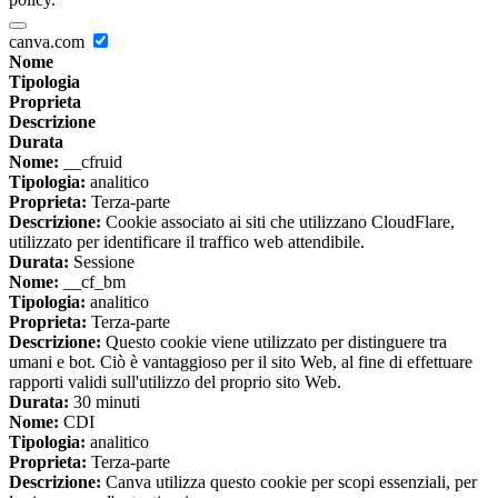
canva.com
Nome
Tipologia
Proprieta
Descrizione
Durata
Nome:
__cfruid
Tipologia:
analitico
Proprieta:
Terza-parte
Descrizione:
Cookie associato ai siti che utilizzano CloudFlare,
utilizzato per identificare il traffico web attendibile.
Durata:
Sessione
Nome:
__cf_bm
Tipologia:
analitico
Proprieta:
Terza-parte
Descrizione:
Questo cookie viene utilizzato per distinguere tra
umani e bot. Ciò è vantaggioso per il sito Web, al fine di effettuare
rapporti validi sull'utilizzo del proprio sito Web.
Durata:
30 minuti
Nome:
CDI
Tipologia:
analitico
Proprieta:
Terza-parte
Descrizione:
Canva utilizza questo cookie per scopi essenziali, per