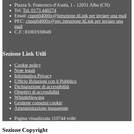
Piazza S. Francesco d'Assisi, 1 - 12051 Alba (CN)
Tel:
Tel. 0173 440274
Email:
cnpm04000x@istruzione.it
Link per inviare una mail
PEC:
cnpm04000x@pec.istruzione.it
Link per inviare una
mail
C.F.: 81001930049
Sezione Link Utili
Cookie policy
Note legali
Informativa Privacy
Ufficio Relazioni con il Pubblico
Dichiarazione di accessibilità
Obiettivi di accessibilità
Whistleblowing
Gestione consensi cookie
Amministrazione trasparente
Pagina visualizzata
110744
volte
Sezione Copyright