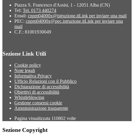
Piazza S. Francesco d'Assisi, 1 - 12051 Alba (CN)
Tel:
Tel. 0173 440274
Email:
cnpm04000x@istruzione.it
Link per inviare una mail
PEC:
cnpm04000x@pec.istruzione.it
Link per inviare una
mail
C.F.: 81001930049
Sezione Link Utili
Cookie policy
Note legali
Informativa Privacy
Ufficio Relazioni con il Pubblico
Dichiarazione di accessibilità
Obiettivi di accessibilità
Whistleblowing
Gestione consensi cookie
Amministrazione trasparente
Pagina visualizzata
110802
volte
Sezione Copyright