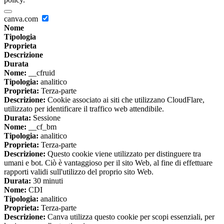
canva.com
Nome
Tipologia
Proprieta
Descrizione
Durata
Nome:
__cfruid
Tipologia:
analitico
Proprieta:
Terza-parte
Descrizione:
Cookie associato ai siti che utilizzano CloudFlare,
utilizzato per identificare il traffico web attendibile.
Durata:
Sessione
Nome:
__cf_bm
Tipologia:
analitico
Proprieta:
Terza-parte
Descrizione:
Questo cookie viene utilizzato per distinguere tra
umani e bot. Ciò è vantaggioso per il sito Web, al fine di effettuare
rapporti validi sull'utilizzo del proprio sito Web.
Durata:
30 minuti
Nome:
CDI
Tipologia:
analitico
Proprieta:
Terza-parte
Descrizione:
Canva utilizza questo cookie per scopi essenziali, per