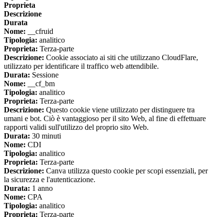
Proprieta
Descrizione
Durata
Nome:
__cfruid
Tipologia:
analitico
Proprieta:
Terza-parte
Descrizione:
Cookie associato ai siti che utilizzano CloudFlare,
utilizzato per identificare il traffico web attendibile.
Durata:
Sessione
Nome:
__cf_bm
Tipologia:
analitico
Proprieta:
Terza-parte
Descrizione:
Questo cookie viene utilizzato per distinguere tra
umani e bot. Ciò è vantaggioso per il sito Web, al fine di effettuare
rapporti validi sull'utilizzo del proprio sito Web.
Durata:
30 minuti
Nome:
CDI
Tipologia:
analitico
Proprieta:
Terza-parte
Descrizione:
Canva utilizza questo cookie per scopi essenziali, per
la sicurezza e l'autenticazione.
Durata:
1 anno
Nome:
CPA
Tipologia:
analitico
Proprieta:
Terza-parte