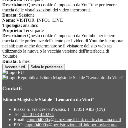
Descrizione:
Questo cookie è impostato da YouTube per tenere
traccia delle visualizzazioni dei video incorporati.
Durata:
Sessione
Nome:
VISITOR_INFO1_LIVE
Tipologia:
analitico
Proprieta:
Terza-parte
Descrizione:
Questo cookie è impostato da Youtube per tenere
traccia delle preferenze dell'utente per i video di Youtube incorporati
nei siti; può anche determinare se il visitatore del sito web sta
utilizzando la nuova o la vecchia versione dell'interfaccia di
Youtube.
Durata:
6 mesi
Accetta tutti
Salva le preferenze
Istituto Magistrale Statale "Leonardo da Vinci"
Contatti
Istituto Magistrale Statale "Leonardo da Vinci"
Piazza S. Francesco d'Assisi, 1 - 12051 Alba (CN)
Tel:
Tel. 0173 440274
Email:
cnpm04000x@istruzione.it
Link per inviare una mail
PEC:
cnpm04000x@pec.istruzione.it
Link per inviare una