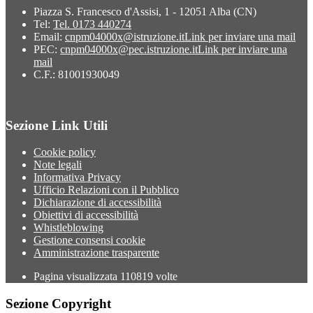
Piazza S. Francesco d'Assisi, 1 - 12051 Alba (CN)
Tel:
Tel. 0173 440274
Email:
cnpm04000x@istruzione.it
Link per inviare una mail
PEC:
cnpm04000x@pec.istruzione.it
Link per inviare una
mail
C.F.: 81001930049
Sezione Link Utili
Cookie policy
Note legali
Informativa Privacy
Ufficio Relazioni con il Pubblico
Dichiarazione di accessibilità
Obiettivi di accessibilità
Whistleblowing
Gestione consensi cookie
Amministrazione trasparente
Pagina visualizzata
110819
volte
Sezione Copyright