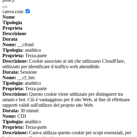
canva.com
Nome
Tipologia
Proprieta
Descrizione
Durata
Nome:
__cfruid
Tipologia:
analitico
Proprieta:
Terza-parte
Descrizione:
Cookie associato ai siti che utilizzano CloudFlare,
utilizzato per identificare il traffico web attendibile.
Durata:
Sessione
Nome:
__cf_bm
Tipologia:
analitico
Proprieta:
Terza-parte
Descrizione:
Questo cookie viene utilizzato per distinguere tra
umani e bot. Ciò è vantaggioso per il sito Web, al fine di effettuare
rapporti validi sull'utilizzo del proprio sito Web.
Durata:
30 minuti
Nome:
CDI
Tipologia:
analitico
Proprieta:
Terza-parte
Descrizione:
Canva utilizza questo cookie per scopi essenziali, per