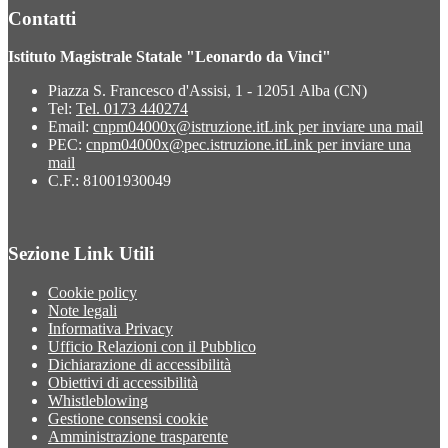
Contatti
Istituto Magistrale Statale "Leonardo da Vinci"
Piazza S. Francesco d'Assisi, 1 - 12051 Alba (CN)
Tel:
Tel. 0173 440274
Email:
cnpm04000x@istruzione.it
Link per inviare una mail
PEC:
cnpm04000x@pec.istruzione.it
Link per inviare una
mail
C.F.: 81001930049
Sezione Link Utili
Cookie policy
Note legali
Informativa Privacy
Ufficio Relazioni con il Pubblico
Dichiarazione di accessibilità
Obiettivi di accessibilità
Whistleblowing
Gestione consensi cookie
Amministrazione trasparente