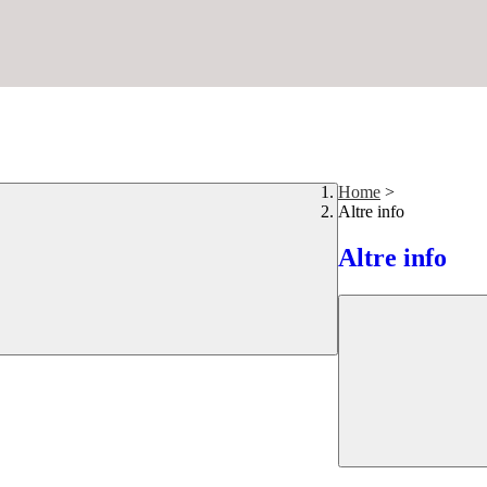
Home
>
Altre info
Altre info