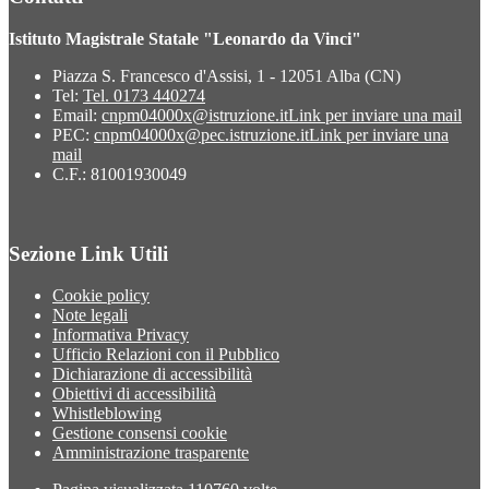
Istituto Magistrale Statale "Leonardo da Vinci"
Piazza S. Francesco d'Assisi, 1 - 12051 Alba (CN)
Tel:
Tel. 0173 440274
Email:
cnpm04000x@istruzione.it
Link per inviare una mail
PEC:
cnpm04000x@pec.istruzione.it
Link per inviare una
mail
C.F.: 81001930049
Sezione Link Utili
Cookie policy
Note legali
Informativa Privacy
Ufficio Relazioni con il Pubblico
Dichiarazione di accessibilità
Obiettivi di accessibilità
Whistleblowing
Gestione consensi cookie
Amministrazione trasparente