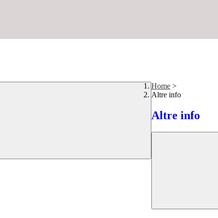
Home
>
Altre info
Altre info