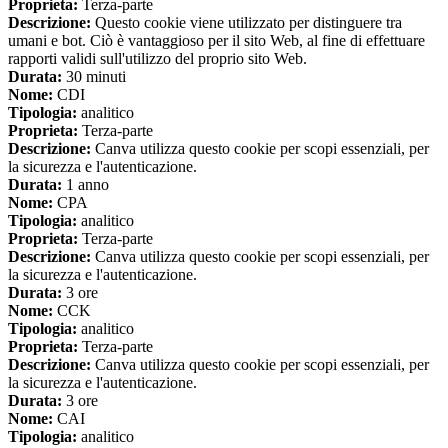
Proprieta:
Terza-parte
Descrizione:
Questo cookie viene utilizzato per distinguere tra
umani e bot. Ciò è vantaggioso per il sito Web, al fine di effettuare
rapporti validi sull'utilizzo del proprio sito Web.
Durata:
30 minuti
Nome:
CDI
Tipologia:
analitico
Proprieta:
Terza-parte
Descrizione:
Canva utilizza questo cookie per scopi essenziali, per
la sicurezza e l'autenticazione.
Durata:
1 anno
Nome:
CPA
Tipologia:
analitico
Proprieta:
Terza-parte
Descrizione:
Canva utilizza questo cookie per scopi essenziali, per
la sicurezza e l'autenticazione.
Durata:
3 ore
Nome:
CCK
Tipologia:
analitico
Proprieta:
Terza-parte
Descrizione:
Canva utilizza questo cookie per scopi essenziali, per
la sicurezza e l'autenticazione.
Durata:
3 ore
Nome:
CAI
Tipologia:
analitico