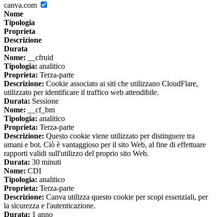
canva.com
Nome
Tipologia
Proprieta
Descrizione
Durata
Nome:
__cfruid
Tipologia:
analitico
Proprieta:
Terza-parte
Descrizione:
Cookie associato ai siti che utilizzano CloudFlare,
utilizzato per identificare il traffico web attendibile.
Durata:
Sessione
Nome:
__cf_bm
Tipologia:
analitico
Proprieta:
Terza-parte
Descrizione:
Questo cookie viene utilizzato per distinguere tra
umani e bot. Ciò è vantaggioso per il sito Web, al fine di effettuare
rapporti validi sull'utilizzo del proprio sito Web.
Durata:
30 minuti
Nome:
CDI
Tipologia:
analitico
Proprieta:
Terza-parte
Descrizione:
Canva utilizza questo cookie per scopi essenziali, per
la sicurezza e l'autenticazione.
Durata:
1 anno