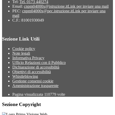
Tel:
Tel. 0173 440274
Email:
cnpm04000x@istruzione.it
Link per inviare una mail
PEC:
cnpm04000x@pec.istruzione.it
Link per inviare una
mail
C.F.: 81001930049
Sezione Link Utili
Cookie policy
Note legali
Informativa Privacy
Ufficio Relazioni con il Pubblico
Dichiarazione di accessibilità
Obiettivi di accessibilità
Whistleblowing
Gestione consensi cookie
Amministrazione trasparente
Pagina visualizzata
110779
volte
Sezione Copyright