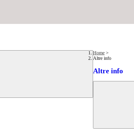
Home
>
Altre info
Altre info