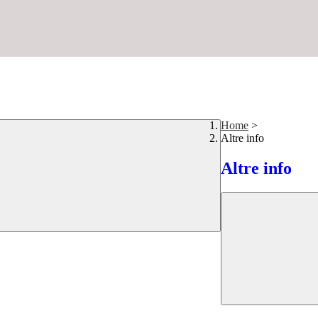
Home
>
Altre info
Altre info