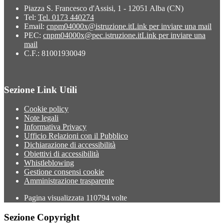
Piazza S. Francesco d'Assisi, 1 - 12051 Alba (CN)
Tel:
Tel. 0173 440274
Email:
cnpm04000x@istruzione.it
Link per inviare una mail
PEC:
cnpm04000x@pec.istruzione.it
Link per inviare una
mail
C.F.: 81001930049
Sezione Link Utili
Cookie policy
Note legali
Informativa Privacy
Ufficio Relazioni con il Pubblico
Dichiarazione di accessibilità
Obiettivi di accessibilità
Whistleblowing
Gestione consensi cookie
Amministrazione trasparente
Pagina visualizzata
110794
volte
Sezione Copyright