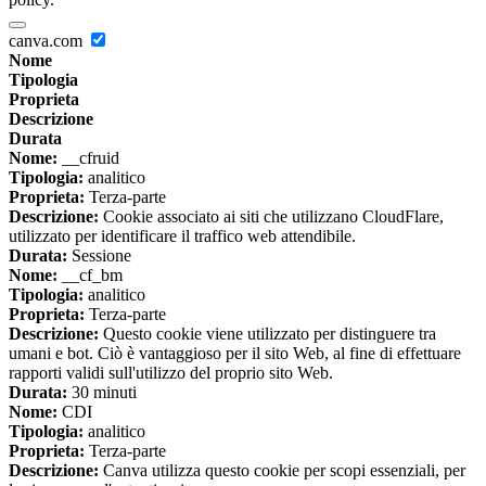
canva.com
Nome
Tipologia
Proprieta
Descrizione
Durata
Nome:
__cfruid
Tipologia:
analitico
Proprieta:
Terza-parte
Descrizione:
Cookie associato ai siti che utilizzano CloudFlare,
utilizzato per identificare il traffico web attendibile.
Durata:
Sessione
Nome:
__cf_bm
Tipologia:
analitico
Proprieta:
Terza-parte
Descrizione:
Questo cookie viene utilizzato per distinguere tra
umani e bot. Ciò è vantaggioso per il sito Web, al fine di effettuare
rapporti validi sull'utilizzo del proprio sito Web.
Durata:
30 minuti
Nome:
CDI
Tipologia:
analitico
Proprieta:
Terza-parte
Descrizione:
Canva utilizza questo cookie per scopi essenziali, per