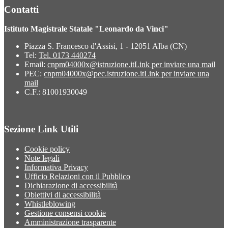
Contatti
Istituto Magistrale Statale "Leonardo da Vinci"
Piazza S. Francesco d'Assisi, 1 - 12051 Alba (CN)
Tel:
Tel. 0173 440274
Email:
cnpm04000x@istruzione.it
Link per inviare una mail
PEC:
cnpm04000x@pec.istruzione.it
Link per inviare una
mail
C.F.: 81001930049
Sezione Link Utili
Cookie policy
Note legali
Informativa Privacy
Ufficio Relazioni con il Pubblico
Dichiarazione di accessibilità
Obiettivi di accessibilità
Whistleblowing
Gestione consensi cookie
Amministrazione trasparente