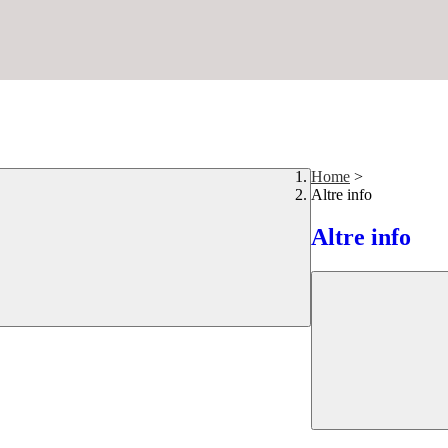
Home
>
Altre info
Altre info