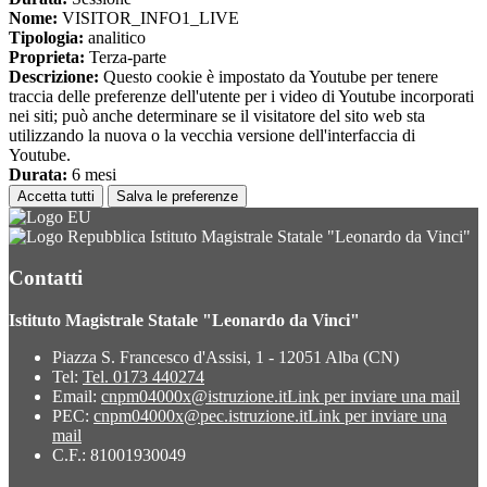
Nome:
VISITOR_INFO1_LIVE
Tipologia:
analitico
Proprieta:
Terza-parte
Descrizione:
Questo cookie è impostato da Youtube per tenere
traccia delle preferenze dell'utente per i video di Youtube incorporati
nei siti; può anche determinare se il visitatore del sito web sta
utilizzando la nuova o la vecchia versione dell'interfaccia di
Youtube.
Durata:
6 mesi
Accetta tutti
Salva le preferenze
Istituto Magistrale Statale "Leonardo da Vinci"
Contatti
Istituto Magistrale Statale "Leonardo da Vinci"
Piazza S. Francesco d'Assisi, 1 - 12051 Alba (CN)
Tel:
Tel. 0173 440274
Email:
cnpm04000x@istruzione.it
Link per inviare una mail
PEC:
cnpm04000x@pec.istruzione.it
Link per inviare una
mail
C.F.: 81001930049