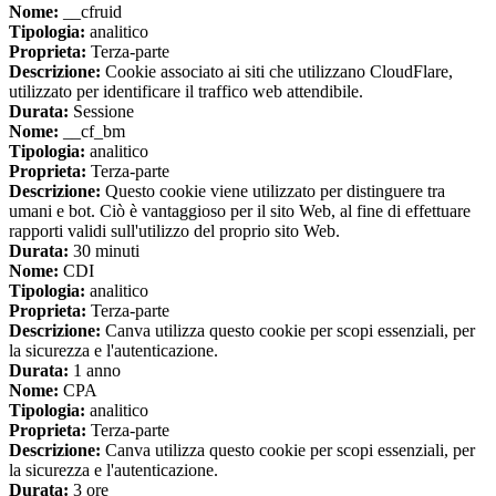
Nome:
__cfruid
Tipologia:
analitico
Proprieta:
Terza-parte
Descrizione:
Cookie associato ai siti che utilizzano CloudFlare,
utilizzato per identificare il traffico web attendibile.
Durata:
Sessione
Nome:
__cf_bm
Tipologia:
analitico
Proprieta:
Terza-parte
Descrizione:
Questo cookie viene utilizzato per distinguere tra
umani e bot. Ciò è vantaggioso per il sito Web, al fine di effettuare
rapporti validi sull'utilizzo del proprio sito Web.
Durata:
30 minuti
Nome:
CDI
Tipologia:
analitico
Proprieta:
Terza-parte
Descrizione:
Canva utilizza questo cookie per scopi essenziali, per
la sicurezza e l'autenticazione.
Durata:
1 anno
Nome:
CPA
Tipologia:
analitico
Proprieta:
Terza-parte
Descrizione:
Canva utilizza questo cookie per scopi essenziali, per
la sicurezza e l'autenticazione.
Durata:
3 ore