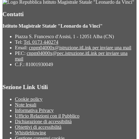
Istituto Magistrale Statale "Leonardo da Vinci"
Contatti
Istituto Magistrale Statale "Leonardo da Vinci"
Piazza S. Francesco d'Assisi, 1 - 12051 Alba (CN)
Tel:
Tel. 0173 440274
Email:
cnpm04000x@istruzione.it
Link per inviare una mail
PEC:
cnpm04000x@pec.istruzione.it
Link per inviare una
mail
C.F.: 81001930049
Sezione Link Utili
Cookie policy
Note legali
Informativa Privacy
Ufficio Relazioni con il Pubblico
Dichiarazione di accessibilità
Obiettivi di accessibilità
Whistleblowing
Gestione consensi cookie