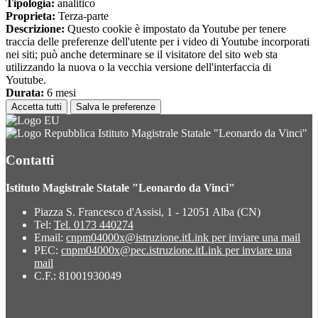
Tipologia:
analitico
Proprieta:
Terza-parte
Descrizione:
Questo cookie è impostato da Youtube per tenere
traccia delle preferenze dell'utente per i video di Youtube incorporati
nei siti; può anche determinare se il visitatore del sito web sta
utilizzando la nuova o la vecchia versione dell'interfaccia di
Youtube.
Durata:
6 mesi
Accetta tutti
Salva le preferenze
Istituto Magistrale Statale "Leonardo da Vinci"
Contatti
Istituto Magistrale Statale "Leonardo da Vinci"
Piazza S. Francesco d'Assisi, 1 - 12051 Alba (CN)
Tel:
Tel. 0173 440274
Email:
cnpm04000x@istruzione.it
Link per inviare una mail
PEC:
cnpm04000x@pec.istruzione.it
Link per inviare una
mail
C.F.: 81001930049