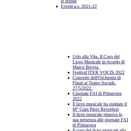
le donne
Eventi a.s. 2021-22
Urlo alla Vita. Il Coro del
Liceo Musicale in ricordo di
Marco Brovia.
Festival ITER VOCIS 2022
Concerto dell'Orchestra di
Flauti al Teatro Sociale.
27/5/2022.
Giornate FAI di Primavera
2022
Il liceo musicale ha ospitato il
M° Gian Piero Reverberi
Il liceo musicale rinnova la
sua presenza alle giornate FAI
di Primavera
Il coro del liceo musicale alla