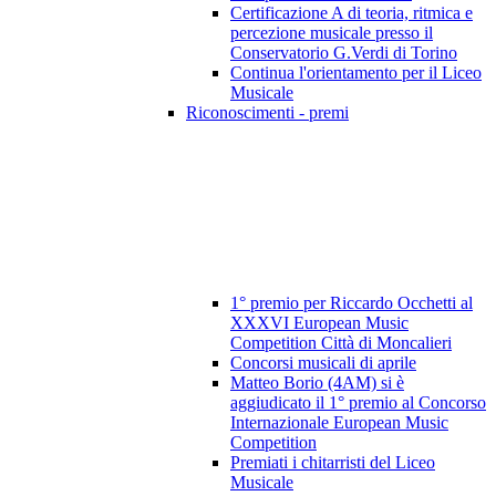
Certificazione A di teoria, ritmica e
percezione musicale presso il
Conservatorio G.Verdi di Torino
Continua l'orientamento per il Liceo
Musicale
Riconoscimenti - premi
1° premio per Riccardo Occhetti al
XXXVI European Music
Competition Città di Moncalieri
Concorsi musicali di aprile
Matteo Borio (4AM) si è
aggiudicato il 1° premio al Concorso
Internazionale European Music
Competition
Premiati i chitarristi del Liceo
Musicale