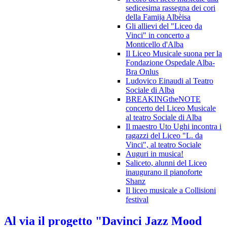
sedicesima rassegna dei cori
della Famija Albèisa
Gli allievi del "Liceo da
Vinci" in concerto a
Monticello d'Alba
Il Liceo Musicale suona per la
Fondazione Ospedale Alba-
Bra Onlus
Ludovico Einaudi al Teatro
Sociale di Alba
BREAKINGtheNOTE
concerto del Liceo Musicale
al teatro Sociale di Alba
Il maestro Uto Ughi incontra i
ragazzi del Liceo "L. da
Vinci", al teatro Sociale
Auguri in musica!
Saliceto, alunni del Liceo
inaugurano il pianoforte
Shanz
Il liceo musicale a Collisioni
festival
Al via il progetto "Davinci Jazz Mood