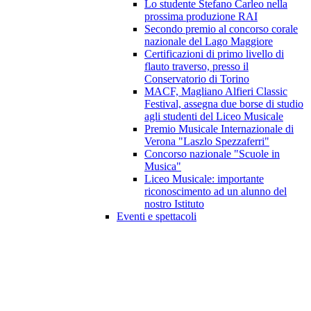
Lo studente Stefano Carleo nella
prossima produzione RAI
Secondo premio al concorso corale
nazionale del Lago Maggiore
Certificazioni di primo livello di
flauto traverso, presso il
Conservatorio di Torino
MACF, Magliano Alfieri Classic
Festival, assegna due borse di studio
agli studenti del Liceo Musicale
Premio Musicale Internazionale di
Verona "Laszlo Spezzaferri"
Concorso nazionale "Scuole in
Musica"
Liceo Musicale: importante
riconoscimento ad un alunno del
nostro Istituto
Eventi e spettacoli