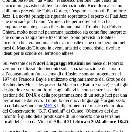
Contrabbasso del ”da Vinci” Francesco Bertone, che vanta un
curriculum jazzistico di livello internazionale. Riconfermatissimo
dall’anno precedente Fabio Gorlier, l ’esperto esterno di Pianoforte
Jazz. La novità principale riguarda soprattutto l’esperto di Fiati Jazz
che non sarà più Gianni Virone , che per motivi artistici ha
temporaneamente passato il testimone, ma il Trombettista Fulvio
Chiara, molto noto nel panorama jazzistico sia come fine interprete
che come Arrangiatore e trascrittore. Sono previsti in totale 6
incontri, che avranno una cadenza mensile e che culmineranno nei
mesi di Maggio/Giugno in eventi artistici e concertistici rivolti e
ideati per le scuole del territorio albese.
Sul versante dei
Nuovi Linguaggi Musicali
nel mese di febbraio
verranno realizzati due incontri sulla spazializzazione del suono
all’acousmonium (un sistema di diffusione sonora progettato nel
1974 da Francois Bayle e utilizzato originariamente dal Groupe de
Recherches Musicales presso la Maison de Radio France) e sul light
design dove verranno fornite agli allievi le conoscenze base della
gestione del DMX e della programmazione di un setup luci per una
performance dal vivo. Il modulo dei nuovi linguaggi è organizzato
in collaborazione con
METS
il dipartimento di musica elettronica
del Conservatorio “G.F. Ghedini” di Cuneo. Obiettivo dei due
incontri è quello della produzione di un concerto che si terrà nei
locali del Liceo da Vinci di Alba il
21 febbraio 2024 alle ore 18:45
.
Le masterclass si svolgeranno in orario extra-curricolare nell’aula