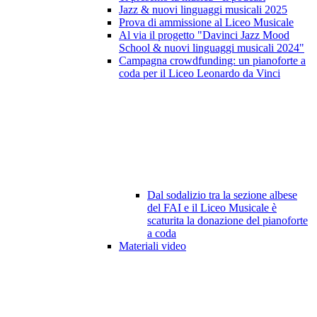
Jazz & nuovi linguaggi musicali 2025
Prova di ammissione al Liceo Musicale
Al via il progetto "Davinci Jazz Mood
School & nuovi linguaggi musicali 2024"
Campagna crowdfunding: un pianoforte a
coda per il Liceo Leonardo da Vinci
Dal sodalizio tra la sezione albese
del FAI e il Liceo Musicale è
scaturita la donazione del pianoforte
a coda
Materiali video