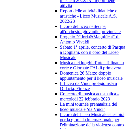
musicali 2022/23 - report delle
attività
Report delle attività didattiche e
artistiche - Liceo Musicale A.S.
2022/23
Il coro del liceo partecipa
all'orchestra giovanile provinciale
Progetto "Gloria&Magnificat" di
Antonio Vivaldi
Sabato 1° aprile, concerto di Pasqua
a Dogliani, con il coro del Liceo
Musicale
Musica nei luoghi d'arte: Tulipani a
corte e Giornate FAI di primavera
Domenica 26 Marzo doppio
appuntamento per il liceo musicale
Il Liceo da Vinci protagonista a
Didacta, Firenze
Concerto di musica acusmatica -
mercoledì 22 febbraio 2023
La mini tournée prenatalizia del
liceo musicale ‘da Vinci’
Il coro del Liceo Musicale si esibirà
per la giornata internazionale per
l'eliminazione della violenza contro