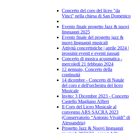
Concerto del coro del liceo "da
Vinci" nella chiesa di San Domenico
Evento finale progetto Jazz & nuovi
linguaggi 2025
Evento finale del progetto jazz &
nuovi linguaggi musicali
Attività concertistiche | aprile 2024 |
prossimi eventi e eventi passati
Concerto di musica acusmatica -
mercoledì 21 febbraio 2024
12 gennaio, Concerto della
continuità
14 dicembre - Concerto di Natale
del coro e dell'orchestra del liceo
Musicale
Invito: 3 Dicembre 2023 - Concerto
Castello Magliano Alfieri
Il Coro del Liceo Musicale al
convegno ARS SACRA 2023
(Conservatorio “Antonio Vivaldi” di
Alessandria)
Progetto Jazz & Nuovi linguaggi