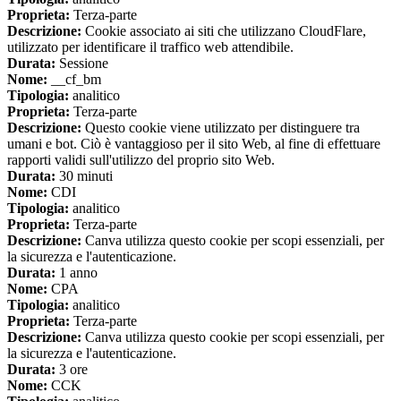
Proprieta:
Terza-parte
Descrizione:
Cookie associato ai siti che utilizzano CloudFlare,
utilizzato per identificare il traffico web attendibile.
Durata:
Sessione
Nome:
__cf_bm
Tipologia:
analitico
Proprieta:
Terza-parte
Descrizione:
Questo cookie viene utilizzato per distinguere tra
umani e bot. Ciò è vantaggioso per il sito Web, al fine di effettuare
rapporti validi sull'utilizzo del proprio sito Web.
Durata:
30 minuti
Nome:
CDI
Tipologia:
analitico
Proprieta:
Terza-parte
Descrizione:
Canva utilizza questo cookie per scopi essenziali, per
la sicurezza e l'autenticazione.
Durata:
1 anno
Nome:
CPA
Tipologia:
analitico
Proprieta:
Terza-parte
Descrizione:
Canva utilizza questo cookie per scopi essenziali, per
la sicurezza e l'autenticazione.
Durata:
3 ore
Nome:
CCK