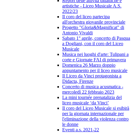
Report delle attività didattiche e
artistiche - Liceo Musicale A.S.
2022/23
Il coro del liceo partecipa
all'orchestra giovanile provinciale
Progetto "Gloria&Magnificat" di
Antonio Vivaldi
Sabato 1° aprile, concerto di Pasqua
a Dogliani, con il coro del Liceo
Musicale
Musica nei luoghi d'arte: Tulipani a
corte e Giornate FAI di primavera
Domenica 26 Marzo doppio
appuntamento per il liceo musicale
Il Liceo da Vinci protagonista a
Didacta, Firenze
Concerto di musica acusmatica -
mercoledì 22 febbraio 2023
La mini tournée prenatalizia del
liceo musicale ‘da Vinci’
Il coro del Liceo Musicale si esibirà
per la giornata internazionale per
l'eliminazione della violenza contro
le donne
Eventi a.s. 2021-22