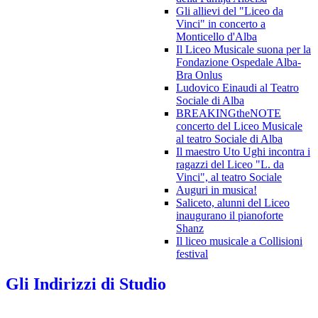
Gli allievi del "Liceo da
Vinci" in concerto a
Monticello d'Alba
Il Liceo Musicale suona per la
Fondazione Ospedale Alba-
Bra Onlus
Ludovico Einaudi al Teatro
Sociale di Alba
BREAKINGtheNOTE
concerto del Liceo Musicale
al teatro Sociale di Alba
Il maestro Uto Ughi incontra i
ragazzi del Liceo "L. da
Vinci", al teatro Sociale
Auguri in musica!
Saliceto, alunni del Liceo
inaugurano il pianoforte
Shanz
Il liceo musicale a Collisioni
festival
Gli Indirizzi di Studio