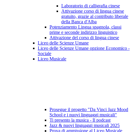
Laboratorio di calligrafia cinese
Attivazione corso di lingua cinese
gratuito, grazie al contributo liberale
della Banca d'Alba
Potenziamento Lingua spagnola, classi
prime e seconde indirizzo linguistico
Attivazione del corso di lingua cinese
Liceo delle Scienze Umane
Liceo delle Scienze Umane opzione Economico -
Sociale
Liceo Musicale
Prosegue il progetto "Da Vinci Jazz Mood
School e i nuovi linguaggi musicali"
Ti presento la musica - Il podcast
Jazz & nuovi linguaggi musicali 2025
Prova di ammissione al Liceo Musicale