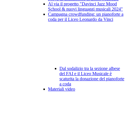
Al via il progetto "Davinci Jazz Mood
School & nuovi linguaggi musicali 2024"
Campagna crowdfunding: un pianoforte a
coda per il Liceo Leonardo da Vinci
Dal sodalizio tra la sezione albese
del FAI e il Liceo Musicale è
scaturita la donazione del pianoforte
a coda
Materiali video