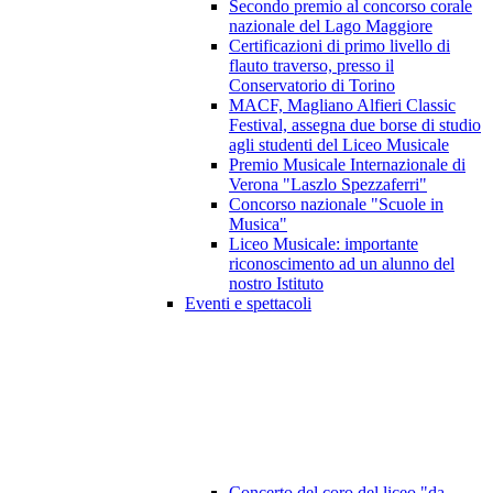
Secondo premio al concorso corale
nazionale del Lago Maggiore
Certificazioni di primo livello di
flauto traverso, presso il
Conservatorio di Torino
MACF, Magliano Alfieri Classic
Festival, assegna due borse di studio
agli studenti del Liceo Musicale
Premio Musicale Internazionale di
Verona "Laszlo Spezzaferri"
Concorso nazionale "Scuole in
Musica"
Liceo Musicale: importante
riconoscimento ad un alunno del
nostro Istituto
Eventi e spettacoli
Concerto del coro del liceo "da