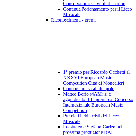
Conservatorio G.Verdi di Torino
Continua l'orientamento per il Liceo
Musicale
Riconoscimenti - premi
1° premio per Riccardo Occhetti al
XXXVI European Music
Competition Città di Moncalieri
Concorsi musicali di aprile
Matteo Borio (4AM) si è
aggiudicato il 1° premio al Concorso
Internazionale European Music
Competition
Premiati i chitarristi del Liceo
Musicale
Lo studente Stefano Carleo nella
prossima produzione RAI