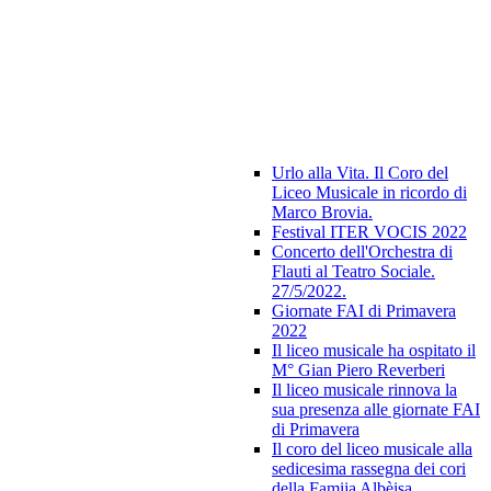
Urlo alla Vita. Il Coro del
Liceo Musicale in ricordo di
Marco Brovia.
Festival ITER VOCIS 2022
Concerto dell'Orchestra di
Flauti al Teatro Sociale.
27/5/2022.
Giornate FAI di Primavera
2022
Il liceo musicale ha ospitato il
M° Gian Piero Reverberi
Il liceo musicale rinnova la
sua presenza alle giornate FAI
di Primavera
Il coro del liceo musicale alla
sedicesima rassegna dei cori
della Famija Albèisa