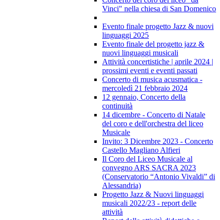
Vinci" nella chiesa di San Domenico
Evento finale progetto Jazz & nuovi
linguaggi 2025
Evento finale del progetto jazz &
nuovi linguaggi musicali
Attività concertistiche | aprile 2024 |
prossimi eventi e eventi passati
Concerto di musica acusmatica -
mercoledì 21 febbraio 2024
12 gennaio, Concerto della
continuità
14 dicembre - Concerto di Natale
del coro e dell'orchestra del liceo
Musicale
Invito: 3 Dicembre 2023 - Concerto
Castello Magliano Alfieri
Il Coro del Liceo Musicale al
convegno ARS SACRA 2023
(Conservatorio “Antonio Vivaldi” di
Alessandria)
Progetto Jazz & Nuovi linguaggi
musicali 2022/23 - report delle
attività