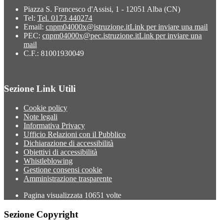
Piazza S. Francesco d'Assisi, 1 - 12051 Alba (CN)
Tel:
Tel. 0173 440274
Email:
cnpm04000x@istruzione.it
Link per inviare una mail
PEC:
cnpm04000x@pec.istruzione.it
Link per inviare una
mail
C.F.: 81001930049
Sezione Link Utili
Cookie policy
Note legali
Informativa Privacy
Ufficio Relazioni con il Pubblico
Dichiarazione di accessibilità
Obiettivi di accessibilità
Whistleblowing
Gestione consensi cookie
Amministrazione trasparente
Pagina visualizzata
10651
volte
Sezione Copyright