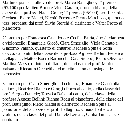
Martino, pianista, allievo del prof. Marco Battaglino; 1° premio
(95/100) per Matteo Borio e Viola Caratto, duo di chitarre, della
classe della prof.ssa Nadia Conte; 1° premio (95/100) per Riccardo
Occhetti, Pietro Mattei, Nicolò Ferrero e Pietro Marchisio, quartetto
jazz, preparati dai prof. Silvia Storchi al clarinetto e Valter Protto al
pianoforte.
2° premio per Francesca Cavallotto e Cecilia Patria, duo di clarinetto
e violoncello; Emanuele Giacò, Clara Smeriglio, Viola Caratto e
Giacomo Vallino, quartetto di chitarre; Rachele Spina e Sofia
Cocco, cantanti, della classe della prof.ssa Agnese Bellini; Federica
Dellapiana, Matteo Boero Baroncelli, Gaia Siderot, Pietro Olivero e
Martina Massa, quintetto di flauti, della classe del prof. Mario
Valsania; Riccardo Occhetti al clarinetto; Thomas Insinga alle
percussioni.
3° premio per: Clara Smeriglio alla chitarra, Emanuele Giacò alla
chitarra, Beatrice Bianco e Giorgia Porro al canto, della classe del
prof. Sergio Daniele; Xhesika Babaj al canto, della classe della
prof.ssa Agnese Bellini; Rianna Radu al pianoforte, della classe del
prof. Battaglino; Pietro Mattei al clarinetto; Rachele Spina al
pianoforte, della classe del prof. Battaglino; Chiara Barbero al
violino, della classe del prof. Daniele Lercara; Giulia Timis al sax
contralto.