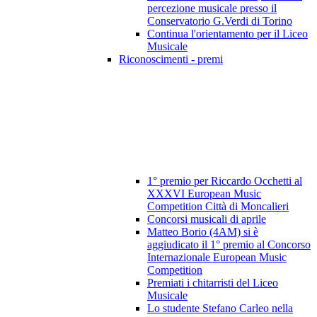
percezione musicale presso il
Conservatorio G.Verdi di Torino
Continua l'orientamento per il Liceo
Musicale
Riconoscimenti - premi
1° premio per Riccardo Occhetti al
XXXVI European Music
Competition Città di Moncalieri
Concorsi musicali di aprile
Matteo Borio (4AM) si è
aggiudicato il 1° premio al Concorso
Internazionale European Music
Competition
Premiati i chitarristi del Liceo
Musicale
Lo studente Stefano Carleo nella