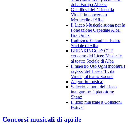
della Famija Albèisa
Gli allievi del "Liceo da
Vinci" in concerto a
Monticello d'Alba
Il Liceo Musicale suona per la
Fondazione Ospedale Alba-
Bra Onlus
Ludovico Einaudi al Teatro
Sociale di Alba
BREAKINGtheNOTE
concerto del Liceo Musicale
al teatro Sociale di Alba
Il maestro Uto Ughi incontra i
ragazzi del Liceo "L. da
Vinci", al teatro Sociale
Auguri in musica!
Saliceto, alunni del Liceo
inaugurano il pianoforte
Shanz
Il liceo musicale a Collisioni
festival
Concorsi musicali di aprile