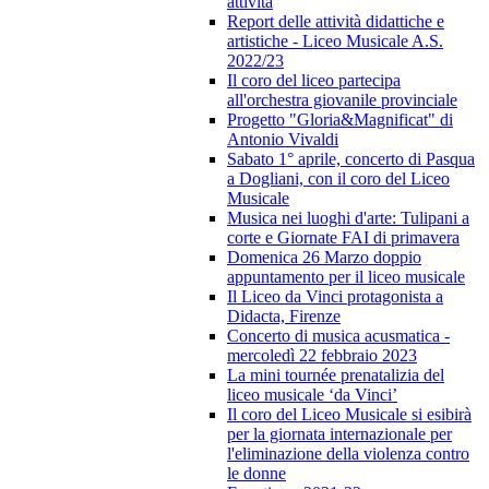
attività
Report delle attività didattiche e
artistiche - Liceo Musicale A.S.
2022/23
Il coro del liceo partecipa
all'orchestra giovanile provinciale
Progetto "Gloria&Magnificat" di
Antonio Vivaldi
Sabato 1° aprile, concerto di Pasqua
a Dogliani, con il coro del Liceo
Musicale
Musica nei luoghi d'arte: Tulipani a
corte e Giornate FAI di primavera
Domenica 26 Marzo doppio
appuntamento per il liceo musicale
Il Liceo da Vinci protagonista a
Didacta, Firenze
Concerto di musica acusmatica -
mercoledì 22 febbraio 2023
La mini tournée prenatalizia del
liceo musicale ‘da Vinci’
Il coro del Liceo Musicale si esibirà
per la giornata internazionale per
l'eliminazione della violenza contro
le donne