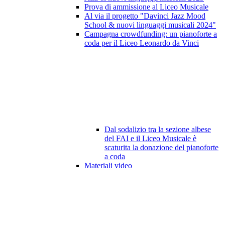
Prova di ammissione al Liceo Musicale
Al via il progetto "Davinci Jazz Mood
School & nuovi linguaggi musicali 2024"
Campagna crowdfunding: un pianoforte a
coda per il Liceo Leonardo da Vinci
Dal sodalizio tra la sezione albese
del FAI e il Liceo Musicale è
scaturita la donazione del pianoforte
a coda
Materiali video