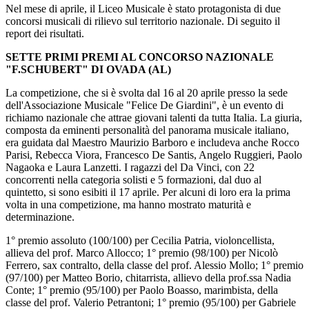
Nel mese di aprile, il Liceo Musicale è stato protagonista di due
concorsi musicali di rilievo sul territorio nazionale. Di seguito il
report dei risultati.
SETTE PRIMI PREMI AL CONCORSO NAZIONALE
"F.SCHUBERT" DI OVADA (AL)
La competizione, che si è svolta dal 16 al 20 aprile presso la sede
dell'Associazione Musicale "Felice De Giardini", è un evento di
richiamo nazionale che attrae giovani talenti da tutta Italia. La giuria,
composta da eminenti personalità del panorama musicale italiano,
era guidata dal Maestro Maurizio Barboro e includeva anche Rocco
Parisi, Rebecca Viora, Francesco De Santis, Angelo Ruggieri, Paolo
Nagaoka e Laura Lanzetti. I ragazzi del Da Vinci, con 22
concorrenti nella categoria solisti e 5 formazioni, dal duo al
quintetto, si sono esibiti il 17 aprile. Per alcuni di loro era la prima
volta in una competizione, ma hanno mostrato maturità e
determinazione.
1° premio assoluto (100/100) per Cecilia Patria, violoncellista,
allieva del prof. Marco Allocco; 1° premio (98/100) per Nicolò
Ferrero, sax contralto, della classe del prof. Alessio Mollo; 1° premio
(97/100) per Matteo Borio, chitarrista, allievo della prof.ssa Nadia
Conte; 1° premio (95/100) per Paolo Boasso, marimbista, della
classe del prof. Valerio Petrantoni; 1° premio (95/100) per Gabriele