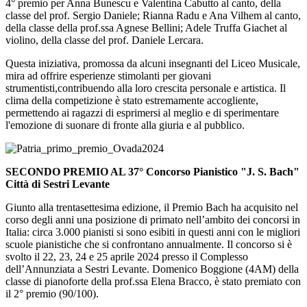
4° premio per Anna Bunescu e Valentina Cabutto al canto, della
classe del prof. Sergio Daniele; Rianna Radu e Ana Vilhem al canto,
della classe della prof.ssa Agnese Bellini; Adele Truffa Giachet al
violino, della classe del prof. Daniele Lercara.
Questa iniziativa, promossa da alc
uni insegnan
ti del Liceo Musicale,
mira ad offrire esperienze stimolanti per giovani
strumentisti,
contribuendo alla loro crescita personale e artistica. Il
clima della competizione è stato estremamente accogliente,
permettendo ai ragazzi di esprimersi al meglio e di sperimentare
l'emozione di suonare di fronte alla giuria e al pubblico.
SECONDO PREMIO AL 37° Concorso Pianistico "J. S. Bach"
Città di Sestri Levante
Giunto alla trentasettesima edizione, il Premio Bach ha acquisito nel
corso degli anni una posizione di primato nell’ambito dei concorsi in
Italia: circa 3.000 pianisti si sono esibiti in questi anni con le migliori
scuole pianistiche che si confrontano annualmente. Il concorso si è
svolto il 22, 23, 24 e 25 aprile 2024 presso il Complesso
dell’Annunziata a Sestri Levante. Domenico Boggione (4AM) della
classe di pianoforte della prof.ssa Elena Bracco, è stato premiato con
il 2° premio (90/100).