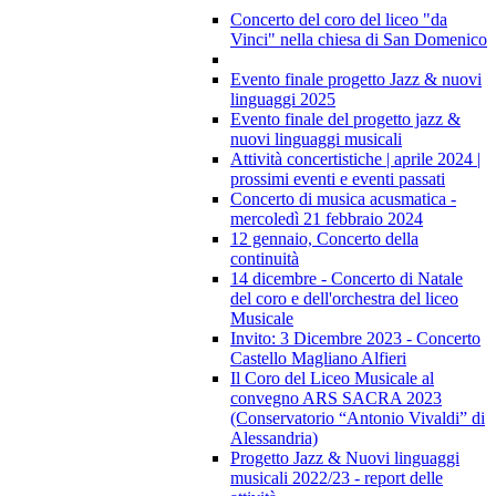
Concerto del coro del liceo "da
Vinci" nella chiesa di San Domenico
Evento finale progetto Jazz & nuovi
linguaggi 2025
Evento finale del progetto jazz &
nuovi linguaggi musicali
Attività concertistiche | aprile 2024 |
prossimi eventi e eventi passati
Concerto di musica acusmatica -
mercoledì 21 febbraio 2024
12 gennaio, Concerto della
continuità
14 dicembre - Concerto di Natale
del coro e dell'orchestra del liceo
Musicale
Invito: 3 Dicembre 2023 - Concerto
Castello Magliano Alfieri
Il Coro del Liceo Musicale al
convegno ARS SACRA 2023
(Conservatorio “Antonio Vivaldi” di
Alessandria)
Progetto Jazz & Nuovi linguaggi
musicali 2022/23 - report delle