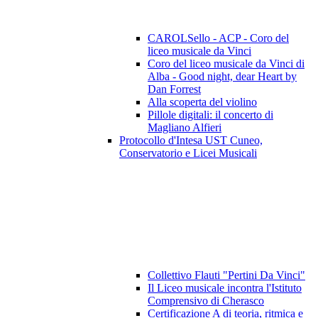
CAROLSello - ACP - Coro del
liceo musicale da Vinci
Coro del liceo musicale da Vinci di
Alba - Good night, dear Heart by
Dan Forrest
Alla scoperta del violino
Pillole digitali: il concerto di
Magliano Alfieri
Protocollo d'Intesa UST Cuneo,
Conservatorio e Licei Musicali
Collettivo Flauti "Pertini Da Vinci"
Il Liceo musicale incontra l'Istituto
Comprensivo di Cherasco
Certificazione A di teoria, ritmica e