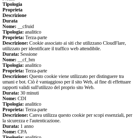
Tipologia
Proprieta
Descrizione
Durata
Nome:
__cfruid
Tipologia:
analitico
Proprieta:
Terza-parte
Descrizione:
Cookie associato ai siti che utilizzano CloudFlare,
utilizzato per identificare il traffico web attendibile.
Durata:
Sessione
Nome:
__cf_bm
Tipologia:
analitico
Proprieta:
Terza-parte
Descrizione:
Questo cookie viene utilizzato per distinguere tra
umani e bot. Ciò è vantaggioso per il sito Web, al fine di effettuare
rapporti validi sull'utilizzo del proprio sito Web.
Durata:
30 minuti
Nome:
CDI
Tipologia:
analitico
Proprieta:
Terza-parte
Descrizione:
Canva utilizza questo cookie per scopi essenziali, per
la sicurezza e l'autenticazione.
Durata:
1 anno
Nome:
CPA
Tipologia:
analitico