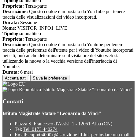
Tipologia:
analitico
Proprieta:
Terza-parte
Descrizione:
Questo cookie è impostato da YouTube per tenere
traccia delle visualizzazioni dei video incorporati.
Durata:
Sessione
Nome:
VISITOR_INFO1_LIVE
Tipologia:
analitico
Proprieta:
Terza-parte
Descrizione:
Questo cookie è impostato da Youtube per tenere
traccia delle preferenze dell'utente per i video di Youtube incorporati
nei siti; può anche determinare se il visitatore del sito web sta
utilizzando la nuova o la vecchia versione dell'interfaccia di
Youtube.
Durata:
6 mesi
Accetta tutti
Salva le preferenze
Istituto Magistrale Statale "Leonardo da Vinci"
Contatti
Istituto Magistrale Statale "Leonardo da Vinci"
Piazza S. Francesco d'Assisi, 1 - 12051 Alba (CN)
Tel:
Tel. 0173 440274
Email:
cnpm04000x@istruzione.it
Link per inviare una mail