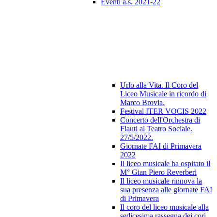
Eventi a.s. 2021-22
Urlo alla Vita. Il Coro del
Liceo Musicale in ricordo di
Marco Brovia.
Festival ITER VOCIS 2022
Concerto dell'Orchestra di
Flauti al Teatro Sociale.
27/5/2022.
Giornate FAI di Primavera
2022
Il liceo musicale ha ospitato il
M° Gian Piero Reverberi
Il liceo musicale rinnova la
sua presenza alle giornate FAI
di Primavera
Il coro del liceo musicale alla
sedicesima rassegna dei cori