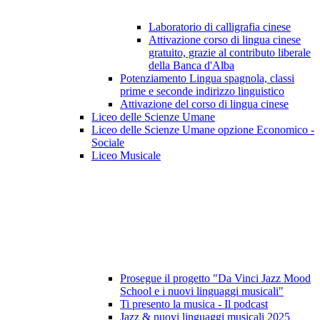
Laboratorio di calligrafia cinese
Attivazione corso di lingua cinese
gratuito, grazie al contributo liberale
della Banca d'Alba
Potenziamento Lingua spagnola, classi
prime e seconde indirizzo linguistico
Attivazione del corso di lingua cinese
Liceo delle Scienze Umane
Liceo delle Scienze Umane opzione Economico -
Sociale
Liceo Musicale
Prosegue il progetto "Da Vinci Jazz Mood
School e i nuovi linguaggi musicali"
Ti presento la musica - Il podcast
Jazz & nuovi linguaggi musicali 2025