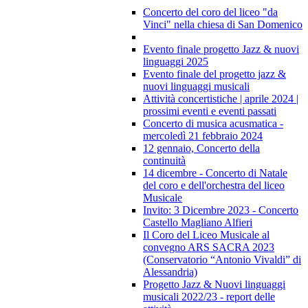
Concerto del coro del liceo "da
Vinci" nella chiesa di San Domenico
Evento finale progetto Jazz & nuovi
linguaggi 2025
Evento finale del progetto jazz &
nuovi linguaggi musicali
Attività concertistiche | aprile 2024 |
prossimi eventi e eventi passati
Concerto di musica acusmatica -
mercoledì 21 febbraio 2024
12 gennaio, Concerto della
continuità
14 dicembre - Concerto di Natale
del coro e dell'orchestra del liceo
Musicale
Invito: 3 Dicembre 2023 - Concerto
Castello Magliano Alfieri
Il Coro del Liceo Musicale al
convegno ARS SACRA 2023
(Conservatorio “Antonio Vivaldi” di
Alessandria)
Progetto Jazz & Nuovi linguaggi
musicali 2022/23 - report delle