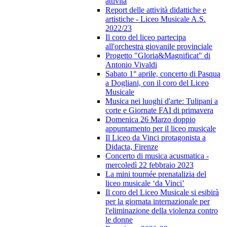
attività
Report delle attività didattiche e
artistiche - Liceo Musicale A.S.
2022/23
Il coro del liceo partecipa
all'orchestra giovanile provinciale
Progetto "Gloria&Magnificat" di
Antonio Vivaldi
Sabato 1° aprile, concerto di Pasqua
a Dogliani, con il coro del Liceo
Musicale
Musica nei luoghi d'arte: Tulipani a
corte e Giornate FAI di primavera
Domenica 26 Marzo doppio
appuntamento per il liceo musicale
Il Liceo da Vinci protagonista a
Didacta, Firenze
Concerto di musica acusmatica -
mercoledì 22 febbraio 2023
La mini tournée prenatalizia del
liceo musicale ‘da Vinci’
Il coro del Liceo Musicale si esibirà
per la giornata internazionale per
l'eliminazione della violenza contro
le donne