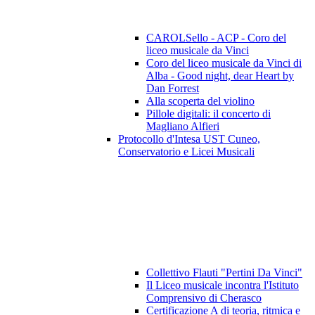
CAROLSello - ACP - Coro del
liceo musicale da Vinci
Coro del liceo musicale da Vinci di
Alba - Good night, dear Heart by
Dan Forrest
Alla scoperta del violino
Pillole digitali: il concerto di
Magliano Alfieri
Protocollo d'Intesa UST Cuneo,
Conservatorio e Licei Musicali
Collettivo Flauti "Pertini Da Vinci"
Il Liceo musicale incontra l'Istituto
Comprensivo di Cherasco
Certificazione A di teoria, ritmica e