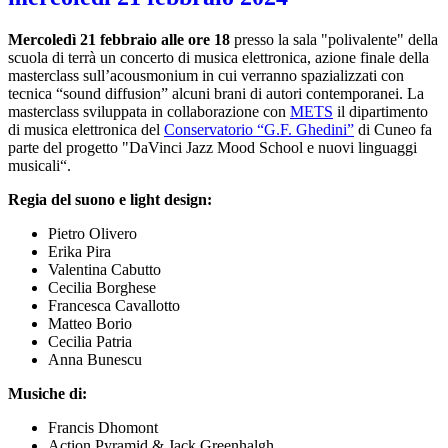
Mercoledì 21 febbraio alle ore 18
presso la sala "polivalente" della
scuola di terrà un concerto di musica elettronica, azione finale della
masterclass sull’acousmonium in cui verranno spazializzati con
tecnica “sound diffusion” alcuni brani di autori contemporanei. La
masterclass sviluppata in collaborazione con
METS
il dipartimento
di musica elettronica del
Conservatorio “G.F. Ghedini”
di Cuneo fa
parte del progetto "
DaVinci Jazz Mood School e nuovi linguaggi
musicali
“.
Regia del suono e light design:
Pietro Olivero
Erika Pira
Valentina Cabutto
Cecilia Borghese
Francesca Cavallotto
Matteo Borio
Cecilia Patria
Anna Bunescu
Musiche di:
Francis Dhomont
Action Pyramid & Jack Greenhalgh