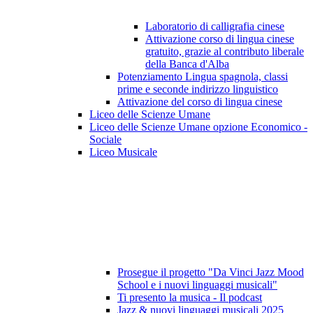
Laboratorio di calligrafia cinese
Attivazione corso di lingua cinese
gratuito, grazie al contributo liberale
della Banca d'Alba
Potenziamento Lingua spagnola, classi
prime e seconde indirizzo linguistico
Attivazione del corso di lingua cinese
Liceo delle Scienze Umane
Liceo delle Scienze Umane opzione Economico -
Sociale
Liceo Musicale
Prosegue il progetto "Da Vinci Jazz Mood
School e i nuovi linguaggi musicali"
Ti presento la musica - Il podcast
Jazz & nuovi linguaggi musicali 2025