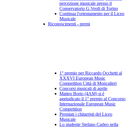
percezione musicale presso il
Conservatorio G.Verdi di Torino
Continua l'orientamento per il Liceo
Musicale
Riconoscimenti - premi
1° premio per Riccardo Occhetti al
XXXVI European Music
Competition Città di Moncalieri
Concorsi musicali di aprile
Matteo Borio (4AM) si è
aggiudicato il 1° premio al Concorso
Internazionale European Music
Competition
Premiati i chitarristi del Liceo
Musicale
Lo studente Stefano Carleo nella