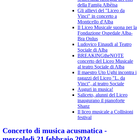
della Famija Albèisa
Gli allievi del "Liceo da
Vinci" in concerto a
Monticello d'Alba
Il Liceo Musicale suona per la
Fondazione Ospedale Alba-
Bra Onlus
Ludovico Einaudi al Teatro
Sociale di Alba
BREAKINGtheNOTE
concerto del Liceo Musicale
al teatro Sociale di Alba
Il maestro Uto Ughi incontra i
ragazzi del Liceo "L. da
Vinci", al teatro Sociale
Auguri in musica!
Saliceto, alunni del Liceo
inaugurano il pianoforte
Shanz
Il liceo musicale a Collisioni
festival
Concerto di musica acusmatica -
mercoledì 21 febbraio 2024