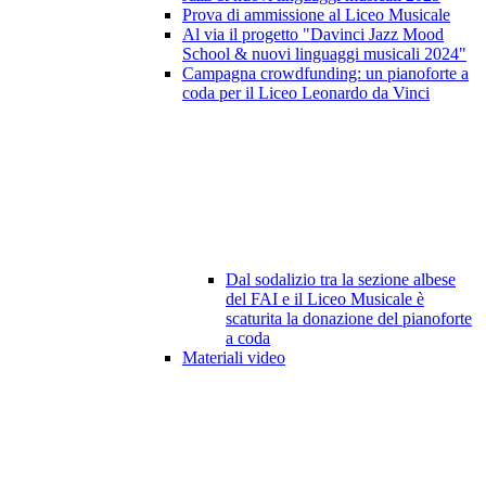
Prova di ammissione al Liceo Musicale
Al via il progetto "Davinci Jazz Mood
School & nuovi linguaggi musicali 2024"
Campagna crowdfunding: un pianoforte a
coda per il Liceo Leonardo da Vinci
Dal sodalizio tra la sezione albese
del FAI e il Liceo Musicale è
scaturita la donazione del pianoforte
a coda
Materiali video