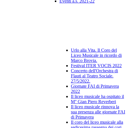
Eventi a.s. 2021-22
Urlo alla Vita. Il Coro del
Liceo Musicale in ricordo di
Marco Brovia.
Festival ITER VOCIS 2022
Concerto dell'Orchestra di
Flauti al Teatro Sociale.
27/5/2022.
Giornate FAI di Primavera
2022
Il liceo musicale ha ospitato il
M° Gian Piero Reverberi
Il liceo musicale rinnova la
sua presenza alle giornate FAI
di Primavera
Il coro del liceo musicale alla
sedicesima rassegna dei cori