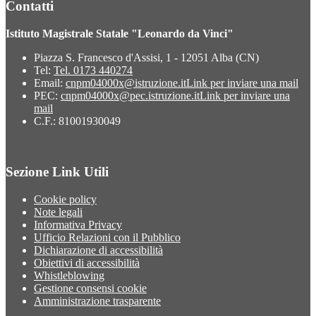
Contatti
Istituto Magistrale Statale "Leonardo da Vinci"
Piazza S. Francesco d'Assisi, 1 - 12051 Alba (CN)
Tel:
Tel. 0173 440274
Email:
cnpm04000x@istruzione.it
Link per inviare una mail
PEC:
cnpm04000x@pec.istruzione.it
Link per inviare una
mail
C.F.: 81001930049
Sezione Link Utili
Cookie policy
Note legali
Informativa Privacy
Ufficio Relazioni con il Pubblico
Dichiarazione di accessibilità
Obiettivi di accessibilità
Whistleblowing
Gestione consensi cookie
Amministrazione trasparente