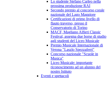
Lo studente Stefano Carleo nella
prossima produzione RAI
Secondo premio al concorso corale
nazionale del Lago Maggiore
Certificazioni di primo livello di
flauto traverso, presso il
Conservatorio di Torino
MACF, Magliano Alfieri Classic
Festival, assegna due borse di studio
agli studenti del Liceo Musicale
Premio Musicale Internazionale di
Verona "Laszlo Spezzaferri"
Concorso nazionale "Scuole in
Musica"
Liceo Musicale: importante
riconoscimento ad un alunno del
nostro Istituto
Eventi e spettacoli