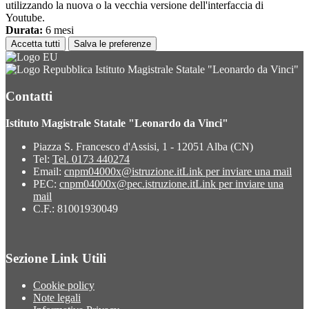
utilizzando la nuova o la vecchia versione dell'interfaccia di
Youtube.
Durata:
6 mesi
Accetta tutti
Salva le preferenze
Istituto Magistrale Statale "Leonardo da Vinci"
Contatti
Istituto Magistrale Statale "Leonardo da Vinci"
Piazza S. Francesco d'Assisi, 1 - 12051 Alba (CN)
Tel:
Tel. 0173 440274
Email:
cnpm04000x@istruzione.it
Link per inviare una mail
PEC:
cnpm04000x@pec.istruzione.it
Link per inviare una
mail
C.F.: 81001930049
Sezione Link Utili
Cookie policy
Note legali