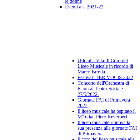
le donne
Eventi a.s. 2021-22
Urlo alla Vita. Il Coro del
Liceo Musicale in ricordo di
Marco Brovia.
Festival ITER VOCIS 2022
Concerto dell'Orchestra di
Flauti al Teatro Sociale.
27/5/2022.
Giornate FAI di Primavera
2022
Il liceo musicale ha ospitato il
M° Gian Piero Reverberi
Il liceo musicale rinnova la
sua presenza alle giornate FAI
di Primavera
Il coro del liceo musicale alla