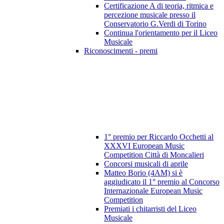
Certificazione A di teoria, ritmica e
percezione musicale presso il
Conservatorio G.Verdi di Torino
Continua l'orientamento per il Liceo
Musicale
Riconoscimenti - premi
1° premio per Riccardo Occhetti al
XXXVI European Music
Competition Città di Moncalieri
Concorsi musicali di aprile
Matteo Borio (4AM) si è
aggiudicato il 1° premio al Concorso
Internazionale European Music
Competition
Premiati i chitarristi del Liceo
Musicale