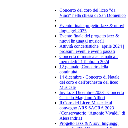
Concerto del coro del liceo "da
Vinci" nella chiesa di San Domenico
Evento finale progetto Jazz & nuovi
linguaggi 2025
Evento finale del progetto jazz &
nuovi linguaggi musicali
Attività concertistiche | aprile 2024 |
prossimi eventi e eventi passati
Concerto di musica acusmatica -
mercoledì 21 febbraio 2024
12 gennaio, Concerto della
continuità
14 dicembre - Concerto di Natale
del coro e dell'orchestra del liceo
Musicale
Invito: 3 Dicembre 2023 - Concerto
Castello Magliano Alfieri
Il Coro del Liceo Musicale al
convegno ARS SACRA 2023
(Conservatorio “Antonio Vivaldi” di
Alessandria)
Progetto Jazz & Nuovi linguaggi