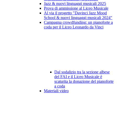
Jazz & nuovi linguaggi musicali 2025
Prova di ammissione al Liceo Musicale
Al via il progetto "Davinci Jazz Mood
School & nuovi linguaggi musicali 2024"
Campagna crowdfunding: un pianoforte a
coda per il Liceo Leonardo da Vinci
Dal sodalizio tra la sezione albese
del FAI e il Liceo Musicale è
scaturita la donazione del pianoforte
a coda
Materiali video