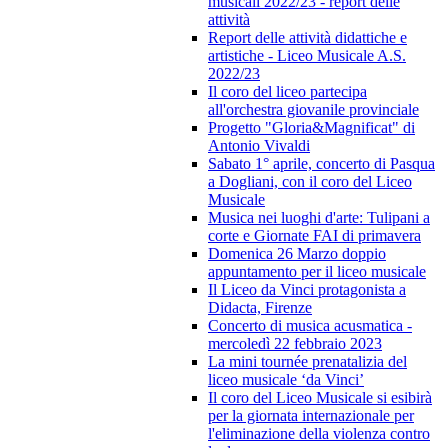
musicali 2022/23 - report delle
attività
Report delle attività didattiche e
artistiche - Liceo Musicale A.S.
2022/23
Il coro del liceo partecipa
all'orchestra giovanile provinciale
Progetto "Gloria&Magnificat" di
Antonio Vivaldi
Sabato 1° aprile, concerto di Pasqua
a Dogliani, con il coro del Liceo
Musicale
Musica nei luoghi d'arte: Tulipani a
corte e Giornate FAI di primavera
Domenica 26 Marzo doppio
appuntamento per il liceo musicale
Il Liceo da Vinci protagonista a
Didacta, Firenze
Concerto di musica acusmatica -
mercoledì 22 febbraio 2023
La mini tournée prenatalizia del
liceo musicale ‘da Vinci’
Il coro del Liceo Musicale si esibirà
per la giornata internazionale per
l'eliminazione della violenza contro