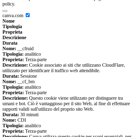
policy.
canva.com
Nome
Tipologia
Proprieta
Descrizione
Durata
Nome:
__cfruid
Tipologia:
analitico
Proprieta:
Terza-parte
Descrizione:
Cookie associato ai siti che utilizzano CloudFlare,
utilizzato per identificare il traffico web attendibile.
Durata:
Sessione
Nome:
__cf_bm
Tipologia:
analitico
Proprieta:
Terza-parte
Descrizione:
Questo cookie viene utilizzato per distinguere tra
umani e bot. Ciò è vantaggioso per il sito Web, al fine di effettuare
rapporti validi sull'utilizzo del proprio sito Web.
Durata:
30 minuti
Nome:
CDI
Tipologia:
analitico
Proprieta:
Terza-parte
Descrizione:
Canva utilizza questo cookie per scopi essenziali, per