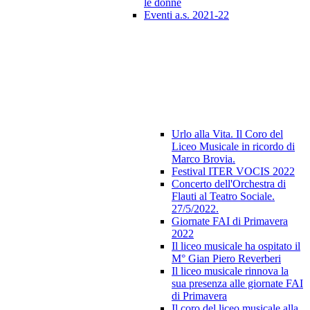
le donne
Eventi a.s. 2021-22
Urlo alla Vita. Il Coro del
Liceo Musicale in ricordo di
Marco Brovia.
Festival ITER VOCIS 2022
Concerto dell'Orchestra di
Flauti al Teatro Sociale.
27/5/2022.
Giornate FAI di Primavera
2022
Il liceo musicale ha ospitato il
M° Gian Piero Reverberi
Il liceo musicale rinnova la
sua presenza alle giornate FAI
di Primavera
Il coro del liceo musicale alla