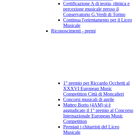
Certificazione A di teoria, ritmica e
percezione musicale presso il
Conservatorio G.Verdi di Torino
Continua l'orientamento per il Liceo
Musicale
Riconoscimenti - premi
1° premio per Riccardo Occhetti al
XXXVI European Music
Competition Città di Moncalieri
Concorsi musicali di aprile
Matteo Borio (4AM) si è
aggiudicato il 1° premio al Concorso
Internazionale European Music
Competition
Premiati i chitarristi del Liceo
Musicale