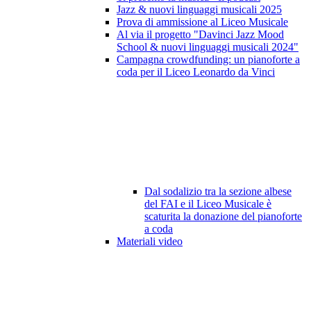
Jazz & nuovi linguaggi musicali 2025
Prova di ammissione al Liceo Musicale
Al via il progetto "Davinci Jazz Mood
School & nuovi linguaggi musicali 2024"
Campagna crowdfunding: un pianoforte a
coda per il Liceo Leonardo da Vinci
Dal sodalizio tra la sezione albese
del FAI e il Liceo Musicale è
scaturita la donazione del pianoforte
a coda
Materiali video