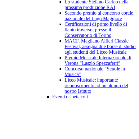
Lo studente Stefano Carleo nella
prossima produzione RAI
Secondo premio al concorso corale
nazionale del Lago Maggiore
Certificazioni di primo livello di
flauto traverso, presso il
Conservatorio di Torino
MACF, Magliano Alfieri Classic
Festival, assegna due borse di studio
agli studenti del Liceo Musicale
Premio Musicale Internazionale di
Verona "Laszlo Spezzaferri"
Concorso nazionale "Scuole in
Musica"
Liceo Musicale: importante
riconoscimento ad un alunno del
nostro Istituto
Eventi e spettacoli