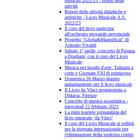
musicali 2022/23 - report delle
attività
Report delle attività didattiche e
artistiche - Liceo Musicale A.S.
2022/23
Il coro del liceo partecipa
all'orchestra giovanile provinciale
Progetto "Gloria&Magnificat" di
Antonio Vivaldi
Sabato 1° aprile, concerto di Pasqua
a Dogliani, con il coro del Liceo
Musicale
Musica nei luoghi d'arte: Tulipani a
corte e Giornate FAI di primavera
Domenica 26 Marzo doppio
appuntamento per il liceo musicale
Il Liceo da Vinci protagonista a
Didacta, Firenze
Concerto di musica acusmatica -
mercoledì 22 febbraio 2023
La mini tournée prenatalizia del
liceo musicale ‘da Vinci’
Il coro del Liceo Musicale si esibirà
per la giornata internazionale per
l'eliminazione della violenza contro