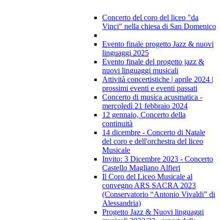
Concerto del coro del liceo "da
Vinci" nella chiesa di San Domenico
Evento finale progetto Jazz & nuovi
linguaggi 2025
Evento finale del progetto jazz &
nuovi linguaggi musicali
Attività concertistiche | aprile 2024 |
prossimi eventi e eventi passati
Concerto di musica acusmatica -
mercoledì 21 febbraio 2024
12 gennaio, Concerto della
continuità
14 dicembre - Concerto di Natale
del coro e dell'orchestra del liceo
Musicale
Invito: 3 Dicembre 2023 - Concerto
Castello Magliano Alfieri
Il Coro del Liceo Musicale al
convegno ARS SACRA 2023
(Conservatorio “Antonio Vivaldi” di
Alessandria)
Progetto Jazz & Nuovi linguaggi