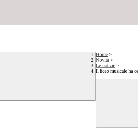
Home
>
Novità
>
Le notizie
>
Il liceo musicale ha o