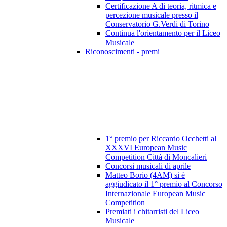
Certificazione A di teoria, ritmica e
percezione musicale presso il
Conservatorio G.Verdi di Torino
Continua l'orientamento per il Liceo
Musicale
Riconoscimenti - premi
1° premio per Riccardo Occhetti al
XXXVI European Music
Competition Città di Moncalieri
Concorsi musicali di aprile
Matteo Borio (4AM) si è
aggiudicato il 1° premio al Concorso
Internazionale European Music
Competition
Premiati i chitarristi del Liceo
Musicale