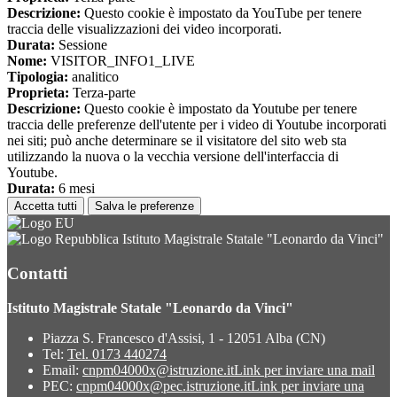
Descrizione:
Questo cookie è impostato da YouTube per tenere
traccia delle visualizzazioni dei video incorporati.
Durata:
Sessione
Nome:
VISITOR_INFO1_LIVE
Tipologia:
analitico
Proprieta:
Terza-parte
Descrizione:
Questo cookie è impostato da Youtube per tenere
traccia delle preferenze dell'utente per i video di Youtube incorporati
nei siti; può anche determinare se il visitatore del sito web sta
utilizzando la nuova o la vecchia versione dell'interfaccia di
Youtube.
Durata:
6 mesi
Accetta tutti
Salva le preferenze
Istituto Magistrale Statale "Leonardo da Vinci"
Contatti
Istituto Magistrale Statale "Leonardo da Vinci"
Piazza S. Francesco d'Assisi, 1 - 12051 Alba (CN)
Tel:
Tel. 0173 440274
Email:
cnpm04000x@istruzione.it
Link per inviare una mail
PEC:
cnpm04000x@pec.istruzione.it
Link per inviare una