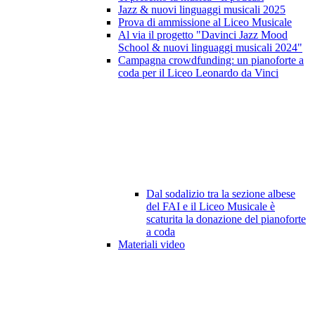
Jazz & nuovi linguaggi musicali 2025
Prova di ammissione al Liceo Musicale
Al via il progetto "Davinci Jazz Mood
School & nuovi linguaggi musicali 2024"
Campagna crowdfunding: un pianoforte a
coda per il Liceo Leonardo da Vinci
Dal sodalizio tra la sezione albese
del FAI e il Liceo Musicale è
scaturita la donazione del pianoforte
a coda
Materiali video