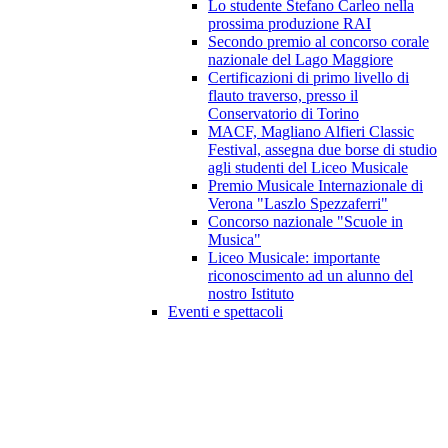
Lo studente Stefano Carleo nella
prossima produzione RAI
Secondo premio al concorso corale
nazionale del Lago Maggiore
Certificazioni di primo livello di
flauto traverso, presso il
Conservatorio di Torino
MACF, Magliano Alfieri Classic
Festival, assegna due borse di studio
agli studenti del Liceo Musicale
Premio Musicale Internazionale di
Verona "Laszlo Spezzaferri"
Concorso nazionale "Scuole in
Musica"
Liceo Musicale: importante
riconoscimento ad un alunno del
nostro Istituto
Eventi e spettacoli