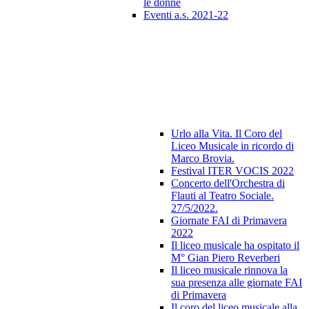
le donne
Eventi a.s. 2021-22
Urlo alla Vita. Il Coro del
Liceo Musicale in ricordo di
Marco Brovia.
Festival ITER VOCIS 2022
Concerto dell'Orchestra di
Flauti al Teatro Sociale.
27/5/2022.
Giornate FAI di Primavera
2022
Il liceo musicale ha ospitato il
M° Gian Piero Reverberi
Il liceo musicale rinnova la
sua presenza alle giornate FAI
di Primavera
Il coro del liceo musicale alla