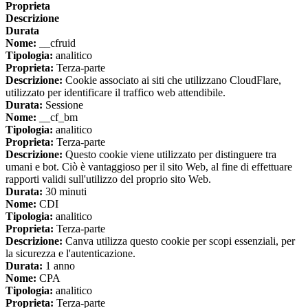
Proprieta
Descrizione
Durata
Nome:
__cfruid
Tipologia:
analitico
Proprieta:
Terza-parte
Descrizione:
Cookie associato ai siti che utilizzano CloudFlare,
utilizzato per identificare il traffico web attendibile.
Durata:
Sessione
Nome:
__cf_bm
Tipologia:
analitico
Proprieta:
Terza-parte
Descrizione:
Questo cookie viene utilizzato per distinguere tra
umani e bot. Ciò è vantaggioso per il sito Web, al fine di effettuare
rapporti validi sull'utilizzo del proprio sito Web.
Durata:
30 minuti
Nome:
CDI
Tipologia:
analitico
Proprieta:
Terza-parte
Descrizione:
Canva utilizza questo cookie per scopi essenziali, per
la sicurezza e l'autenticazione.
Durata:
1 anno
Nome:
CPA
Tipologia:
analitico
Proprieta:
Terza-parte