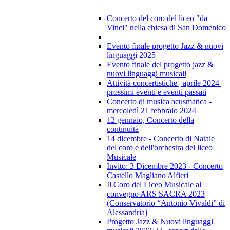
Concerto del coro del liceo "da
Vinci" nella chiesa di San Domenico
Evento finale progetto Jazz & nuovi
linguaggi 2025
Evento finale del progetto jazz &
nuovi linguaggi musicali
Attività concertistiche | aprile 2024 |
prossimi eventi e eventi passati
Concerto di musica acusmatica -
mercoledì 21 febbraio 2024
12 gennaio, Concerto della
continuità
14 dicembre - Concerto di Natale
del coro e dell'orchestra del liceo
Musicale
Invito: 3 Dicembre 2023 - Concerto
Castello Magliano Alfieri
Il Coro del Liceo Musicale al
convegno ARS SACRA 2023
(Conservatorio “Antonio Vivaldi” di
Alessandria)
Progetto Jazz & Nuovi linguaggi