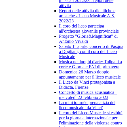
musicali 2022/23 - report delle
attività
Report delle attività didattiche e
artistiche - Liceo Musicale A.S.
2022/23
Il coro del liceo partecipa
all'orchestra giovanile provinciale
Progetto "Gloria&Magnificat" di
Antonio Vivaldi
Sabato 1° aprile, concerto di Pasqua
a Dogliani, con il coro del Liceo
Musicale
Musica nei luoghi d'arte: Tulipani a
corte e Giornate FAI di primavera
Domenica 26 Marzo doppio
appuntamento per il liceo musicale
Il Liceo da Vinci protagonista a
Didacta, Firenze
Concerto di musica acusmatica -
mercoledì 22 febbraio 2023
La mini tournée prenatalizia del
liceo musicale ‘da Vinci’
Il coro del Liceo Musicale si esibirà
per la giornata internazionale per
l'eliminazione della violenza contro