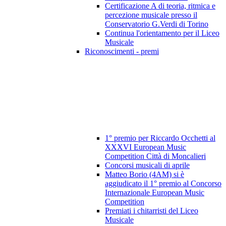
Certificazione A di teoria, ritmica e
percezione musicale presso il
Conservatorio G.Verdi di Torino
Continua l'orientamento per il Liceo
Musicale
Riconoscimenti - premi
1° premio per Riccardo Occhetti al
XXXVI European Music
Competition Città di Moncalieri
Concorsi musicali di aprile
Matteo Borio (4AM) si è
aggiudicato il 1° premio al Concorso
Internazionale European Music
Competition
Premiati i chitarristi del Liceo
Musicale