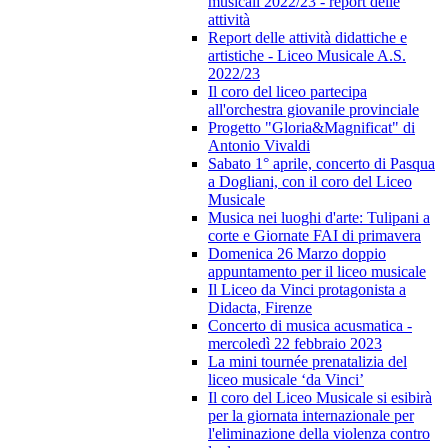
musicali 2022/23 - report delle
attività
Report delle attività didattiche e
artistiche - Liceo Musicale A.S.
2022/23
Il coro del liceo partecipa
all'orchestra giovanile provinciale
Progetto "Gloria&Magnificat" di
Antonio Vivaldi
Sabato 1° aprile, concerto di Pasqua
a Dogliani, con il coro del Liceo
Musicale
Musica nei luoghi d'arte: Tulipani a
corte e Giornate FAI di primavera
Domenica 26 Marzo doppio
appuntamento per il liceo musicale
Il Liceo da Vinci protagonista a
Didacta, Firenze
Concerto di musica acusmatica -
mercoledì 22 febbraio 2023
La mini tournée prenatalizia del
liceo musicale ‘da Vinci’
Il coro del Liceo Musicale si esibirà
per la giornata internazionale per
l'eliminazione della violenza contro