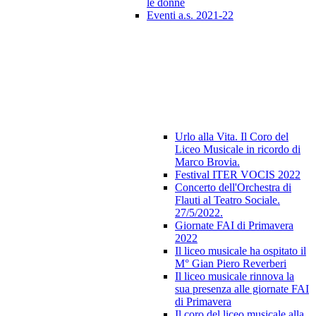
le donne
Eventi a.s. 2021-22
Urlo alla Vita. Il Coro del
Liceo Musicale in ricordo di
Marco Brovia.
Festival ITER VOCIS 2022
Concerto dell'Orchestra di
Flauti al Teatro Sociale.
27/5/2022.
Giornate FAI di Primavera
2022
Il liceo musicale ha ospitato il
M° Gian Piero Reverberi
Il liceo musicale rinnova la
sua presenza alle giornate FAI
di Primavera
Il coro del liceo musicale alla