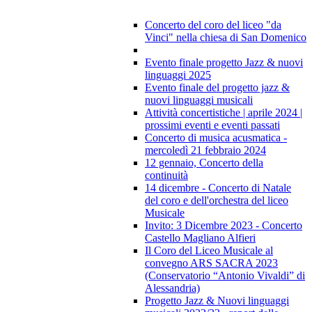
Concerto del coro del liceo "da
Vinci" nella chiesa di San Domenico
Evento finale progetto Jazz & nuovi
linguaggi 2025
Evento finale del progetto jazz &
nuovi linguaggi musicali
Attività concertistiche | aprile 2024 |
prossimi eventi e eventi passati
Concerto di musica acusmatica -
mercoledì 21 febbraio 2024
12 gennaio, Concerto della
continuità
14 dicembre - Concerto di Natale
del coro e dell'orchestra del liceo
Musicale
Invito: 3 Dicembre 2023 - Concerto
Castello Magliano Alfieri
Il Coro del Liceo Musicale al
convegno ARS SACRA 2023
(Conservatorio “Antonio Vivaldi” di
Alessandria)
Progetto Jazz & Nuovi linguaggi