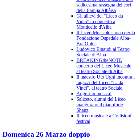
sedicesima rassegna dei cori
della Famija Albèisa
Gli allievi del "Liceo da
Vinci" in concerto a
Monticello d'Alba
Il Liceo Musicale suona per la
Fondazione Ospedale Alba-
Bra Onlus
Ludovico Einaudi al Teatro
Sociale di Alba
BREAKINGtheNOTE
concerto del Liceo Musicale
al teatro Sociale di Alba
Il maestro Uto Ughi incontra i
ragazzi del Liceo "L. da
Vinci", al teatro Sociale
Auguri in musica!
Saliceto, alunni del Liceo
inaugurano il pianoforte
Shanz
Il liceo musicale a Collisioni
festival
Domenica 26 Marzo doppio