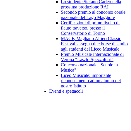
Lo studente Stefano Carleo nella
prossima produzione RAI
Secondo premio al concorso corale
nazionale del Lago Maggiore
Certificazioni di primo livello di
flauto traverso, presso il
Conservatorio di Torino
MACF, Magliano Alfieri Classic
Festival, assegna due borse di studio
agli studenti del Liceo Musicale
Premio Musicale Internazionale di
Verona "Laszlo Spezzaferri"
Concorso nazionale "Scuole in
Musica"
Liceo Musicale: importante
riconoscimento ad un alunno del
nostro Istituto
Eventi e spettacoli