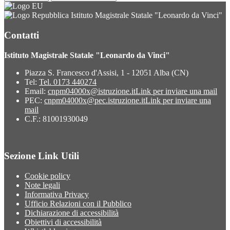
Istituto Magistrale Statale "Leonardo da Vinci"
Contatti
Istituto Magistrale Statale "Leonardo da Vinci"
Piazza S. Francesco d'Assisi, 1 - 12051 Alba (CN)
Tel:
Tel. 0173 440274
Email:
cnpm04000x@istruzione.it
Link per inviare una mail
PEC:
cnpm04000x@pec.istruzione.it
Link per inviare una
mail
C.F.: 81001930049
Sezione Link Utili
Cookie policy
Note legali
Informativa Privacy
Ufficio Relazioni con il Pubblico
Dichiarazione di accessibilità
Obiettivi di accessibilità