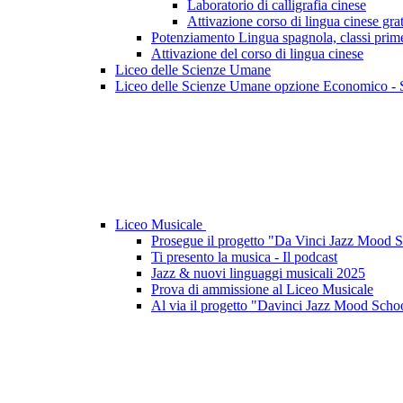
Laboratorio di calligrafia cinese
Attivazione corso di lingua cinese grat
Potenziamento Lingua spagnola, classi prime
Attivazione del corso di lingua cinese
Liceo delle Scienze Umane
Liceo delle Scienze Umane opzione Economico - 
Liceo Musicale
Prosegue il progetto "Da Vinci Jazz Mood Sc
Ti presento la musica - Il podcast
Jazz & nuovi linguaggi musicali 2025
Prova di ammissione al Liceo Musicale
Al via il progetto "Davinci Jazz Mood Scho