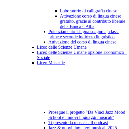
Laboratorio di calligrafia cinese
Attivazione corso di lingua cinese
gratuito, grazie al contributo liberale
della Banca d'Alba
Potenziamento Lingua spagnola, classi
prime e seconde indirizzo linguistico
Attivazione del corso di lingua cinese
Liceo delle Scienze Umane
Liceo delle Scienze Umane opzione Economico -
Sociale
Liceo Musicale
Prosegue il progetto "Da Vinci Jazz Mood
School e i nuovi linguaggi musicali"
Ti presento la musica - Il podcast
Jazz & nuovi linguaggi musicali 2025