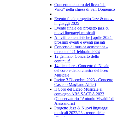
Concerto del coro del liceo "da
Vinci" nella chiesa di San Domenico
Evento finale progetto Jazz & nuovi
linguaggi 2025
Evento finale del progetto jazz &
nuovi linguaggi musicali
Attività concertistiche | aprile 2024 |
prossimi eventi e eventi passati
Concerto di musica acusmatica -
mercoledì 21 febbraio 2024
12 gennaio, Concerto della
continuità
14 dicembre - Concerto di Natale
del coro e dell'orchestra del liceo
Musicale
Invito: 3 Dicembre 2023 - Concerto
Castello Magliano Alfieri
Il Coro del Liceo Musicale al
convegno ARS SACRA 2023
(Conservatorio “Antonio Vivaldi” di
Alessandria)
Progetto Jazz & Nuovi linguaggi
musicali 2022/23 - report delle