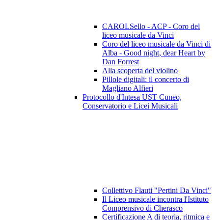
CAROLSello - ACP - Coro del
liceo musicale da Vinci
Coro del liceo musicale da Vinci di
Alba - Good night, dear Heart by
Dan Forrest
Alla scoperta del violino
Pillole digitali: il concerto di
Magliano Alfieri
Protocollo d'Intesa UST Cuneo,
Conservatorio e Licei Musicali
Collettivo Flauti "Pertini Da Vinci"
Il Liceo musicale incontra l'Istituto
Comprensivo di Cherasco
Certificazione A di teoria, ritmica e