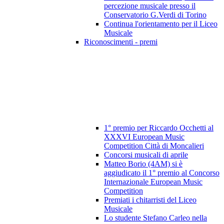
percezione musicale presso il
Conservatorio G.Verdi di Torino
Continua l'orientamento per il Liceo
Musicale
Riconoscimenti - premi
1° premio per Riccardo Occhetti al
XXXVI European Music
Competition Città di Moncalieri
Concorsi musicali di aprile
Matteo Borio (4AM) si è
aggiudicato il 1° premio al Concorso
Internazionale European Music
Competition
Premiati i chitarristi del Liceo
Musicale
Lo studente Stefano Carleo nella