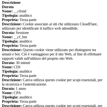
Descrizione
Durata
Nome:
__cfruid
Tipologia:
analitico
Proprieta:
Terza-parte
Descrizione:
Cookie associato ai siti che utilizzano CloudFlare,
utilizzato per identificare il traffico web attendibile.
Durata:
Sessione
Nome:
__cf_bm
Tipologia:
analitico
Proprieta:
Terza-parte
Descrizione:
Questo cookie viene utilizzato per distinguere tra
umani e bot. Ciò è vantaggioso per il sito Web, al fine di effettuare
rapporti validi sull'utilizzo del proprio sito Web.
Durata:
30 minuti
Nome:
CDI
Tipologia:
analitico
Proprieta:
Terza-parte
Descrizione:
Canva utilizza questo cookie per scopi essenziali, per
la sicurezza e l'autenticazione.
Durata:
1 anno
Nome:
CPA
Tipologia:
analitico
Proprieta:
Terza-parte
Descrizione:
Canva utilizza questo cookie per scopi essenziali, per