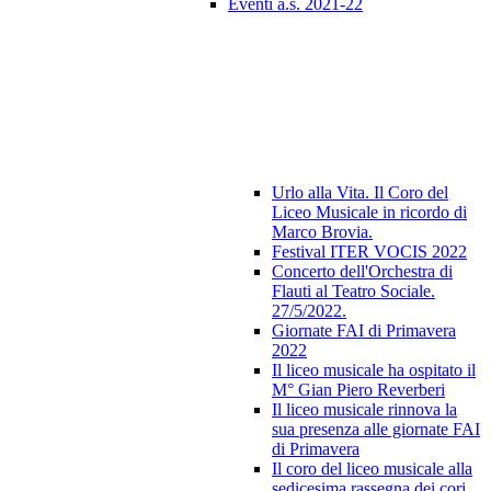
Eventi a.s. 2021-22
Urlo alla Vita. Il Coro del
Liceo Musicale in ricordo di
Marco Brovia.
Festival ITER VOCIS 2022
Concerto dell'Orchestra di
Flauti al Teatro Sociale.
27/5/2022.
Giornate FAI di Primavera
2022
Il liceo musicale ha ospitato il
M° Gian Piero Reverberi
Il liceo musicale rinnova la
sua presenza alle giornate FAI
di Primavera
Il coro del liceo musicale alla
sedicesima rassegna dei cori