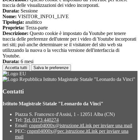
traccia delle visualizzazioni dei video incorporati.
Durata:
Sessione
Nome:
VISITOR_INFO1_LIVE
Tipologia:
analitico
Proprieta:
Terza-parte
Descrizione:
Questo cookie è impostato da Youtube per tenere
traccia delle preferenze dell'utente per i video di Youtube incorporati
nei siti; può anche determinare se il visitatore del sito web sta
utilizzando la nuova o la vecchia versione dell'interfaccia di
Youtube.
Durata:
6 mesi
Accetta tutti
Salva le preferenze
Istituto Magistrale Statale "Leonardo da Vinci"
Contatti
Istituto Magistrale Statale "Leonardo da Vinci"
Piazza S. Francesco d'Assisi, 1 - 12051 Alba (CN)
Tel:
Tel. 0173 440274
Email:
cnpm04000x@istruzione.it
Link per inviare una mail
PEC:
cnpm04000x@pec.istruzione.it
Link per inviare una
mail