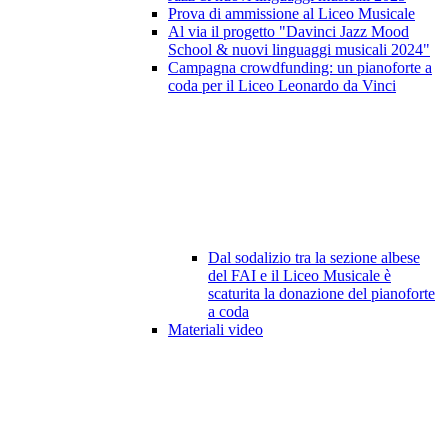
Prova di ammissione al Liceo Musicale
Al via il progetto "Davinci Jazz Mood
School & nuovi linguaggi musicali 2024"
Campagna crowdfunding: un pianoforte a
coda per il Liceo Leonardo da Vinci
Dal sodalizio tra la sezione albese
del FAI e il Liceo Musicale è
scaturita la donazione del pianoforte
a coda
Materiali video