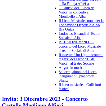
della Famija Albèisa
Gli allievi del "Liceo da
Vinci" in concerto a
Monticello d'Alba
Il Liceo Musicale suona per la
Fondazione Ospedale Alba-
Bra Onlus
Ludovico Einaudi al Teatro
Sociale di Alba
BREAKINGtheNOTE
concerto del Liceo Musicale
al teatro Sociale di Alba
Il maestro Uto Ughi incontra i
ragazzi del Liceo "L. da
Vinci", al teatro Sociale
Auguri in musica!
Saliceto, alunni del Liceo
inaugurano il pianoforte
Shanz
Il liceo musicale a Collisioni
festival
Invito: 3 Dicembre 2023 - Concerto
Castello Magliano Alfieri