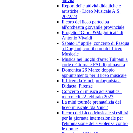
attività
Report delle attività didattiche e
artistiche - Liceo Musicale A.S.
2022/23
Il coro del liceo partecipa
all'orchestra giovanile provinciale
Progetto "Gloria&Magnificat" di
Antonio Vivaldi
Sabato 1° aprile, concerto di Pasqua
a Dogliani, con il coro del Liceo
Musicale
Musica nei luoghi d'arte: Tulipani a
corte e Giornate FAI di primavera
Domenica 26 Marzo doppio
appuntamento per il liceo musicale
Il Liceo da Vinci protagonista a
Didacta, Firenze
Concerto di musica acusmatica -
mercoledì 22 febbraio 2023
La mini tournée prenatalizia del
liceo musicale ‘da Vinci’
Il coro del Liceo Musicale si esibirà
per la giornata internazionale per
l'eliminazione della violenza contro
le donne