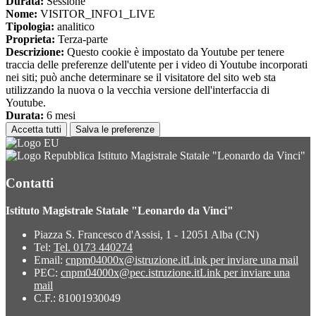
Durata:
Sessione
Nome:
VISITOR_INFO1_LIVE
Tipologia:
analitico
Proprieta:
Terza-parte
Descrizione:
Questo cookie è impostato da Youtube per tenere
traccia delle preferenze dell'utente per i video di Youtube incorporati
nei siti; può anche determinare se il visitatore del sito web sta
utilizzando la nuova o la vecchia versione dell'interfaccia di
Youtube.
Durata:
6 mesi
Accetta tutti
Salva le preferenze
Istituto Magistrale Statale "Leonardo da Vinci"
Contatti
Istituto Magistrale Statale "Leonardo da Vinci"
Piazza S. Francesco d'Assisi, 1 - 12051 Alba (CN)
Tel:
Tel. 0173 440274
Email:
cnpm04000x@istruzione.it
Link per inviare una mail
PEC:
cnpm04000x@pec.istruzione.it
Link per inviare una
mail
C.F.: 81001930049