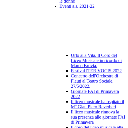
le donne
Eventi a.s. 2021-22
Urlo alla Vita. Il Coro del
Liceo Musicale in ricordo di
Marco Brovia.
Festival ITER VOCIS 2022
Concerto dell'Orchestra di
Flauti al Teatro Sociale.
27/5/2022.
Giornate FAI di Primavera
2022
Il liceo musicale ha ospitato il
M° Gian Piero Reverberi
Il liceo musicale rinnova la
sua presenza alle giornate FAI
di Primavera
Il coro del liceo musicale alla