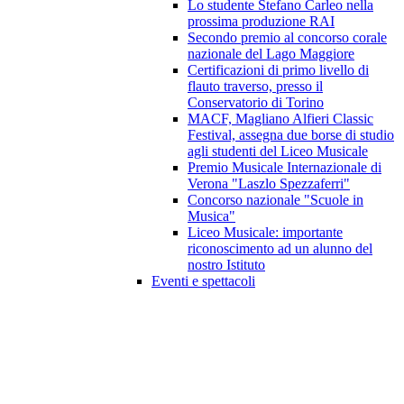
Lo studente Stefano Carleo nella
prossima produzione RAI
Secondo premio al concorso corale
nazionale del Lago Maggiore
Certificazioni di primo livello di
flauto traverso, presso il
Conservatorio di Torino
MACF, Magliano Alfieri Classic
Festival, assegna due borse di studio
agli studenti del Liceo Musicale
Premio Musicale Internazionale di
Verona "Laszlo Spezzaferri"
Concorso nazionale "Scuole in
Musica"
Liceo Musicale: importante
riconoscimento ad un alunno del
nostro Istituto
Eventi e spettacoli