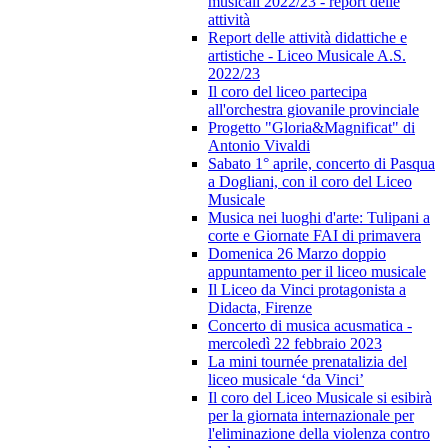
musicali 2022/23 - report delle
attività
Report delle attività didattiche e
artistiche - Liceo Musicale A.S.
2022/23
Il coro del liceo partecipa
all'orchestra giovanile provinciale
Progetto "Gloria&Magnificat" di
Antonio Vivaldi
Sabato 1° aprile, concerto di Pasqua
a Dogliani, con il coro del Liceo
Musicale
Musica nei luoghi d'arte: Tulipani a
corte e Giornate FAI di primavera
Domenica 26 Marzo doppio
appuntamento per il liceo musicale
Il Liceo da Vinci protagonista a
Didacta, Firenze
Concerto di musica acusmatica -
mercoledì 22 febbraio 2023
La mini tournée prenatalizia del
liceo musicale ‘da Vinci’
Il coro del Liceo Musicale si esibirà
per la giornata internazionale per
l'eliminazione della violenza contro