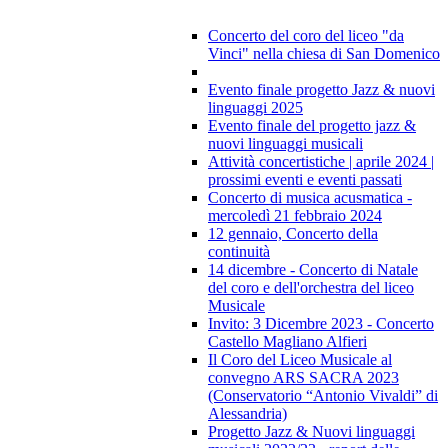
Concerto del coro del liceo "da
Vinci" nella chiesa di San Domenico
Evento finale progetto Jazz & nuovi
linguaggi 2025
Evento finale del progetto jazz &
nuovi linguaggi musicali
Attività concertistiche | aprile 2024 |
prossimi eventi e eventi passati
Concerto di musica acusmatica -
mercoledì 21 febbraio 2024
12 gennaio, Concerto della
continuità
14 dicembre - Concerto di Natale
del coro e dell'orchestra del liceo
Musicale
Invito: 3 Dicembre 2023 - Concerto
Castello Magliano Alfieri
Il Coro del Liceo Musicale al
convegno ARS SACRA 2023
(Conservatorio “Antonio Vivaldi” di
Alessandria)
Progetto Jazz & Nuovi linguaggi