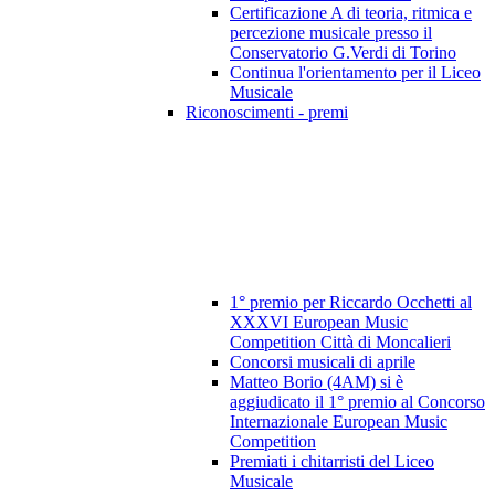
Certificazione A di teoria, ritmica e
percezione musicale presso il
Conservatorio G.Verdi di Torino
Continua l'orientamento per il Liceo
Musicale
Riconoscimenti - premi
1° premio per Riccardo Occhetti al
XXXVI European Music
Competition Città di Moncalieri
Concorsi musicali di aprile
Matteo Borio (4AM) si è
aggiudicato il 1° premio al Concorso
Internazionale European Music
Competition
Premiati i chitarristi del Liceo
Musicale