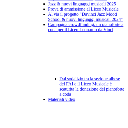
Jazz & nuovi linguaggi musicali 2025
Prova di ammissione al Liceo Musicale
Al via il progetto "Davinci Jazz Mood
School & nuovi linguaggi musicali 2024"
Campagna crowdfunding: un pianoforte a
coda per il Liceo Leonardo da Vinci
Dal sodalizio tra la sezione albese
del FAI e il Liceo Musicale è
scaturita la donazione del pianoforte
a coda
Materiali video